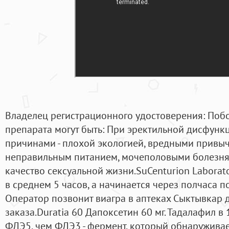
Владелец регистрационного удостоверения: По
препарата могут быть: При эректильной дисфунк
причинами - плохой экологией, вредными привыч
неправильным питанием, мочеполовыми болезня
качество сексуальной жизни.SuCenturion Laborato
в среднем 5 часов, а начинается через полчаса п
Оператор позвонит виагра в аптеках Сыктывкар
заказа.Duratia 60 Дапоксетин 60 мг. Тадалафил в
ФДЭ5, чем ФДЭ3 - фермент, который обнаруживае