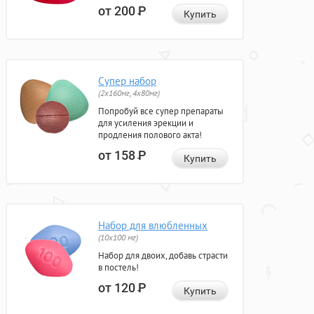
от 200
Р
Купить
Супер набор
(2х160мг, 4х80мг)
Попробуй все супер препараты
для усиления эрекции и
продления полового акта!
от 158
Р
Купить
Набор для влюбленных
(10х100 мг)
Набор для двоих, добавь страсти
в постель!
от 120
Р
Купить