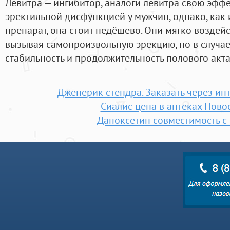
Левитра — ингибитор, аналоги левитра свою эффе
эректильной дисфункцией у мужчин, однако, ка
препарат, она стоит недёшево. Они мягко воздейс
вызывая самопроизвольную эрекцию, но в случа
стабильность и продолжительность полового акта
Дженерик стендра. Заказать через ин
Сиалис цена в аптеках Ново
Дапоксетин совместимость с