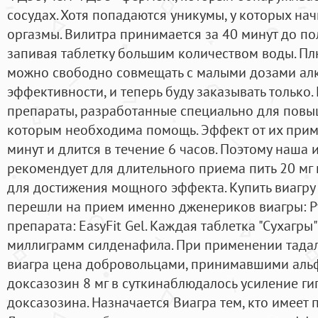
сосудах. Хотя попадаются уникумы, у которых н
оргазмы. Вилитра принимается за 40 минут до по
запивая таблетку большим количеством воды. Плю
можно свободно совмещать с малыми дозами алко
эффективности, и теперь буду заказывать только
препараты, разработанные специально для повы
которым необходима помощь. Эффект от их прим
минут и длится в течение 6 часов. Поэтому наша 
рекомендует для длительного приема пить 20 мг
для достижения мощного эффекта. Купить виагру
перешли на прием именно дженериков виагры: Р
препарата: EasyFit Gel. Каждая таблетка "Сухагры
миллиграмм силденафила. При применении тадал
виагра цена добровольцами, принимавшими аль
доксазозин 8 мг в суткинаблюдалось усиление г
доксазозина. Назначается Виагра тем, кто имеет