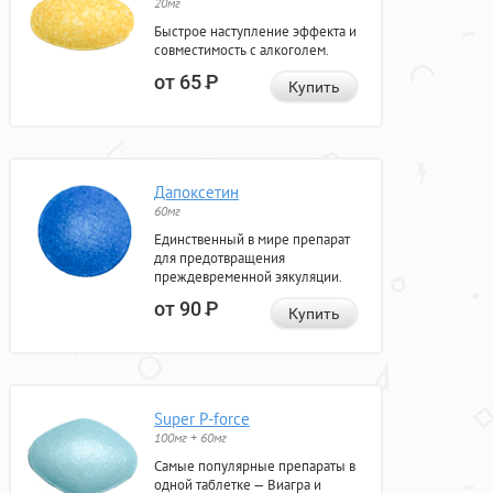
20мг
Быстрое наступление эффекта и
совместимость с алкоголем.
от 65
Р
Купить
Дапоксетин
60мг
Единственный в мире препарат
для предотвращения
преждевременной эякуляции.
от 90
Р
Купить
Super P-force
100мг + 60мг
Самые популярные препараты в
одной таблетке — Виагра и