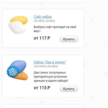
Софт набор
(3x100мг, 3x20мг)
Выбери софт-препарат на свой
вкус!
от 117
Р
Купить
Набор "Два в одном"
(10x100мг, 10x20мг)
Два самых популярных
препарата для усиления
эрекции в одном наборе!
от 115
Р
Купить