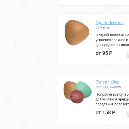
Супер Левитра
20 + 60 мг
В одной таблетке Л
усиления эрекции и
для продления поло
от 95
Р
Супер набор
(2х160мг, 4х80мг)
Попробуй все супер
для усиления эрекц
продления полового
от 158
Р