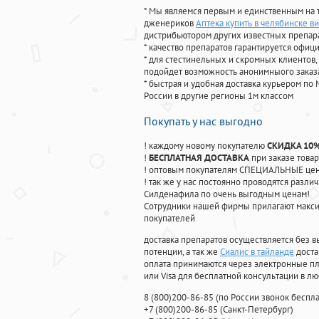
* Мы являемся первым и единственным на 
дженериков
Аптека купить в челябинске ви
дистрибьютором других известных препар
* качество препаратов гарантируется офи
* для стестинельных и скромных клиентов,
подойдет возможность анонимныого заказа
* быстрая и удобная доставка курьером по 
России в другие регионы 1м классом
Покупать у нас выгодно
! каждому новому покупателю
СКИДКА 10
!
БЕСПЛАТНАЯ ДОСТАВКА
при заказе товар
! оптовым покупателям СПЕЦИАЛЬНЫЕ цены
! так же у нас постоянно проводятся раз
Силденафила по очень выгодным ценам!
Cотрудники нашей фирмы прилагают макси
покупателей
доставка препаратов осуществляется без в
потенции, а так же
Сиалис в тайланде
доста
оплата принимаются через электронные пл
или Visa для бесплатной консультации в л
8
(800
)200-86-85
(
по России звонок беспла
+7
(800
)200-86-85
(
Санкт-Петербург)