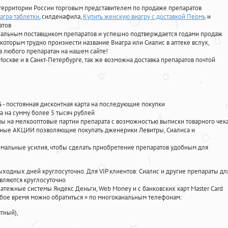
территории России торговым представителем по продаже препаратов
агра таблетки
, силденафила
,
Купить женскую виагру с доставкой Пермь
и
атов
циальным поставщиком препаратов и успешно подтверждается годами продаж
 которым трудно произнести название Виагра или Сиалис в аптеке вслух,
 любого препаратан на нашем сайте!
Москве и в Санкт-Петербурге, так же возможна доставка препаратов почтой
%
- постоянная дисконтная карта на последующие покупки
а на сумму более 5 тысяч рублей
 на мелкооптовые партии препарата с возможностью выписки товарного чек
личные АКЦИИ позволяющие покупать дженерики Левитры, Сиалиса и
мальные усилия, чтобы сделать приобретение препаратов удобным для
ыходных дней круглосуточно. Для VIP клиентов: Сиалис и другие препараты дл
вляются круглосуточно
атежные системы Яндекс Деньги, Web Money и с банковских карт Master Card
юбое время можно обратиться
»
по многоканальным телефонам:
тный),