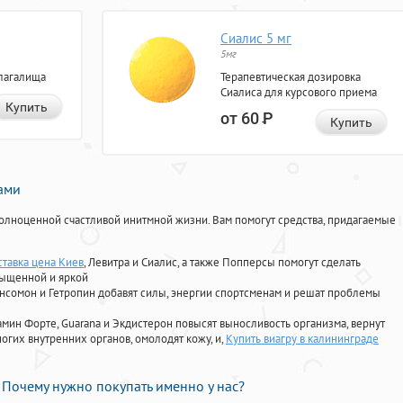
Сиалис 5 мг
5мг
лагалища
Терапевтическая дозировка
Сиалиса для курсового приема
Купить
от 60
Р
Купить
нами
олноценной счастливой инитмной жизни. Вам помогут средства, придагаемые
ставка цена Киев
, Левитра и Сиалис, а также Попперсы помогут сделать
сыщенной и яркой
Ансомон и Гетропин добавят силы, энергии спортсменам и решат проблемы
ориамин Форте, Guarana и Экдистерон повысят выносливость организма, вернут
огих внутренних органов, омолодят кожу, и,
Купить виагру в калининграде
Почему нужно покупать именно у нас?