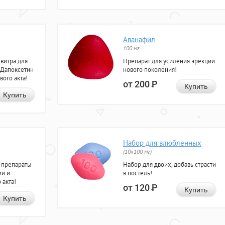
Аванафил
100 мг
евитра для
Препарат для усиления эрекции
 Дапоксетин
нового поколения!
вого акта!
от 200
Р
Купить
Купить
Набор для влюбленных
(10х100 мг)
 препараты
Набор для двоих, добавь страсти
ии и
в постель!
 акта!
от 120
Р
Купить
Купить