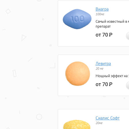
Виагра
100мг
Самый известный в 
препарат
от 70
Р
Левитра
20 мг
Мощный эффект на 5
от 70
Р
Сиалис Софт
20мг