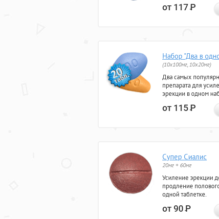
от 117
Р
Набор "Два в одн
(10x100мг, 10x20мг)
Два самых популяр
препарата для усил
эрекции в одном на
от 115
Р
Супер Сиалис
20мг + 60мг
Усиление эрекции до
продление полового
одной таблетке.
от 90
Р