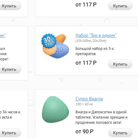
от 117
Р
Купить
Купить
ом"
Набор "Три в одном"
(10x100мг, 20x20мг)
ных
Большой набор из 3-х
ения
препаратов.
боре!
от 117
Р
Купить
Купить
Супер Виагра
100 + 60 мг
 36 часов и
Виагра и Дапоксетин в одной
 акта в
таблетке. Усиление эрекции и
продление полового акта!
от 90
Р
Купить
Купить