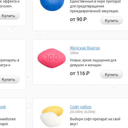
е эффекта и
Единственный в мире препарат
коголем.
для предотвращения
преждевременной эякуляции.
Купить
от 90
Р
Купить
Женская Виагра
100мг
препараты в
Новые, яркие ощущения для
агра и
девушек и женщин.
от 116
Р
Купить
Купить
кий
Софт набор
(3x100мг, 3x20мг)
 наиболее
Выбери софт-препарат на свой
арат.
вкус!