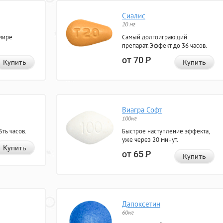
Сиалис
20 мг
мире
Самый долгоиграющий
препарат. Эффект до 36 часов.
от 70
Р
Купить
Купить
Виагра Софт
100мг
ть часов.
Быстрое наступление эффекта,
уже через 20 минут.
Купить
от 65
Р
Купить
Дапоксетин
60мг