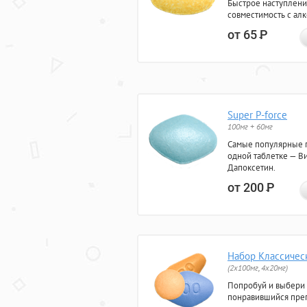
Быстрое наступлени
совместимость с ал
от 65
Р
Super P-force
100мг + 60мг
Самые популярные 
одной таблетке — Ви
Дапоксетин.
от 200
Р
Набор Классичес
(2x100мг, 4x20мг)
Попробуй и выбери
понравившийся преп