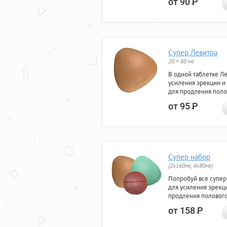
от 90
Р
Супер Левитра
20 + 60 мг
В одной таблетке Л
усиления эрекции и
для продления поло
от 95
Р
Супер набор
(2х160мг, 4х80мг)
Попробуй все супер
для усиления эрекц
продления полового
от 158
Р