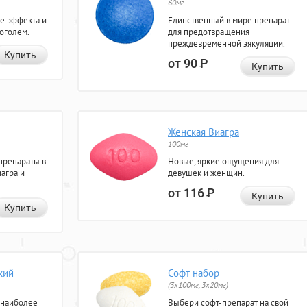
60мг
е эффекта и
Единственный в мире препарат
коголем.
для предотвращения
преждевременной эякуляции.
Купить
от 90
Р
Купить
Женская Виагра
100мг
препараты в
Новые, яркие ощущения для
агра и
девушек и женщин.
от 116
Р
Купить
Купить
кий
Софт набор
(3x100мг, 3x20мг)
 наиболее
Выбери софт-препарат на свой