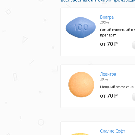
Виагра
100мг
Самый известный в 
препарат
от 70
Р
Левитра
20 мг
Мощный эффект на 5
от 70
Р
Сиалис Софт