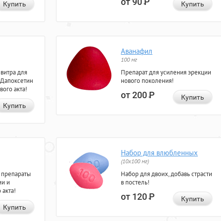
от 90
Р
Купить
Купить
Аванафил
100 мг
евитра для
Препарат для усиления эрекции
 Дапоксетин
нового поколения!
вого акта!
от 200
Р
Купить
Купить
Набор для влюбленных
(10х100 мг)
 препараты
Набор для двоих, добавь страсти
ии и
в постель!
 акта!
от 120
Р
Купить
Купить