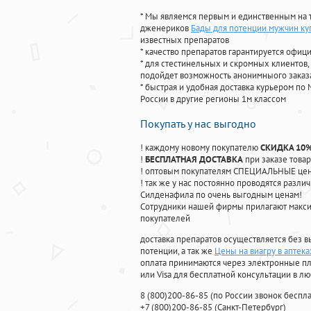
* Мы являемся первым и единственным на 
дженериков
Бады для потенции мужчин ку
известных препаратов
* качество препаратов гарантируется офи
* для стестинельных и скромных клиентов,
подойдет возможность анонимныого заказа
* быстрая и удобная доставка курьером по 
России в другие регионы 1м классом
Покупать у нас выгодно
! каждому новому покупателю
СКИДКА 10
!
БЕСПЛАТНАЯ ДОСТАВКА
при заказе товар
! оптовым покупателям СПЕЦИАЛЬНЫЕ цены
! так же у нас постоянно проводятся раз
Силденафила по очень выгодным ценам!
Cотрудники нашей фирмы прилагают макси
покупателей
доставка препаратов осуществляется без в
потенции, а так же
Цены на виагру в аптек
оплата принимаются через электронные пл
или Visa для бесплатной консультации в л
8
(800
)200-86-85
(
по России звонок беспла
+7
(800
)200-86-85
(
Санкт-Петербург)