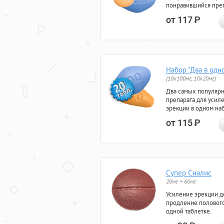
понравившийся преп
от 117
Р
Набор "Два в одн
(10x100мг, 10x20мг)
Два самых популяр
препарата для усил
эрекции в одном на
от 115
Р
Супер Сиалис
20мг + 60мг
Усиление эрекции до
продление полового
одной таблетке.