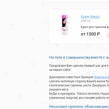
Крем Naron
(100 мг)
Крем для сужения в
от 1500
Р
На пути к совершенству вместе с 
Предлагаем Вам сделать первый шаг для п
на нашем сайте:
Дженерики известных брендов:
Виагра в а
сделать интимную сторону Вашей жизни б
Синтетические гормоны роста
: Динатроп, 
лишнего веса
БАДы и препараты:
Tribulus terrestris, М
утраченную энергию, восстановят работу мн
Несколько причино объясняющих 