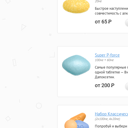
20мг
Быстрое наступлени
совместимость с ал
от 65
Р
Super P-force
100мг + 60мг
Самые популярные 
одной таблетке — Ви
Дапоксетин.
от 200
Р
Набор Классичес
(2x100мг, 4x20мг)
Попробуй и выбери