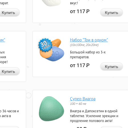
арат.
вкус!
от 117
Р
Купить
Купить
ом"
Набор "Три в одном"
(10x100мг, 20x20мг)
ных
Большой набор из 3-х
ения
препаратов.
боре!
от 117
Р
Купить
Купить
Супер Виагра
100 + 60 мг
 36 часов и
Виагра и Дапоксетин в одной
 акта в
таблетке. Усиление эрекции и
продление полового акта!