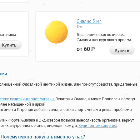
Сиалис 5 мг
5мг
лагалища
Терапевтическая дозировка
Сиалиса для курсового приема
Купить
от 60
Р
Купить
нами
олноценной счастливой инитмной жизни. Вам помогут средства, придагаемые
птеке купить интернет магазин
, Левитра и Сиалис, а также Попперсы помогут
олее насыщенной и яркой
Ансомон и Гетропин добавят силы, энергии спортсменам и решат проблемы
ориамин Форте, Guarana и Экдистерон повысят выносливость организма, вернут
огих внутренних органов, омолодят кожу, и,
Купит оптом careprost
.
Почему нужно покупать именно у нас?