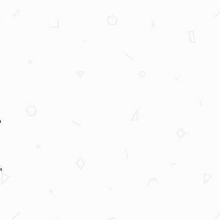
х
а
я