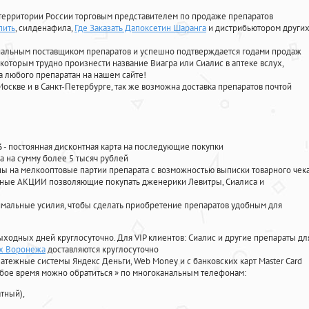
территории России торговым представителем по продаже препаратов
пить
, силденафила
,
Где Заказать Дапоксетин Шаранга
и дистрибьютором други
циальным поставщиком препаратов и успешно подтверждается годами продаж
 которым трудно произнести название Виагра или Сиалис в аптеке вслух,
 любого препаратан на нашем сайте!
Москве и в Санкт-Петербурге, так же возможна доставка препаратов почтой
%
- постоянная дисконтная карта на последующие покупки
а на сумму более 5 тысяч рублей
 на мелкооптовые партии препарата с возможностью выписки товарного чек
личные АКЦИИ позволяющие покупать дженерики Левитры, Сиалиса и
мальные усилия, чтобы сделать приобретение препаратов удобным для
ыходных дней круглосуточно. Для VIP клиентов: Сиалис и другие препараты дл
ах Воронежа
доставляются круглосуточно
атежные системы Яндекс Деньги, Web Money и с банковских карт Master Card
юбое время можно обратиться
»
по многоканальным телефонам:
тный),