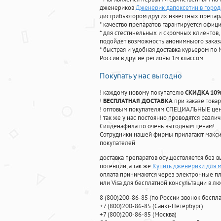
дженериков
Дженерик дапоксетин в город
дистрибьютором других известных препар
* качество препаратов гарантируется офи
* для стестинельных и скромных клиентов,
подойдет возможность анонимныого заказа
* быстрая и удобная доставка курьером по 
России в другие регионы 1м классом
Покупать у нас выгодно
! каждому новому покупателю
СКИДКА 10
!
БЕСПЛАТНАЯ ДОСТАВКА
при заказе товар
! оптовым покупателям СПЕЦИАЛЬНЫЕ цены
! так же у нас постоянно проводятся раз
Силденафила по очень выгодным ценам!
Cотрудники нашей фирмы прилагают макси
покупателей
доставка препаратов осуществляется без в
потенции, а так же
Купить дженерики для 
оплата принимаются через электронные пл
или Visa для бесплатной консультации в л
8
(800
)200-86-85
(
по России звонок беспла
+7
(800
)200-86-85
(
Санкт-Петербург)
+7
(800
)200-86-85
(
Москва)