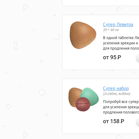
Супер Левитра
20 + 60 мг
В одной таблетке Л
усиления эрекции и
для продления поло
от 95
Р
Супер набор
(2х160мг, 4х80мг)
Попробуй все супер
для усиления эрекц
продления полового
от 158
Р