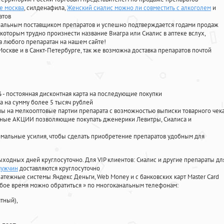
е москва
, силденафила
,
Женский сиалис можно ли совместить с алкоголем
и
атов
циальным поставщиком препаратов и успешно подтверждается годами продаж
 которым трудно произнести название Виагра или Сиалис в аптеке вслух,
 любого препаратан на нашем сайте!
Москве и в Санкт-Петербурге, так же возможна доставка препаратов почтой
%
- постоянная дисконтная карта на последующие покупки
а на сумму более 5 тысяч рублей
 на мелкооптовые партии препарата с возможностью выписки товарного чек
личные АКЦИИ позволяющие покупать дженерики Левитры, Сиалиса и
мальные усилия, чтобы сделать приобретение препаратов удобным для
ыходных дней круглосуточно. Для VIP клиентов: Сиалис и другие препараты дл
мужчин
доставляются круглосуточно
атежные системы Яндекс Деньги, Web Money и с банковских карт Master Card
юбое время можно обратиться
»
по многоканальным телефонам:
тный),