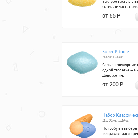
Быстрое наступлени
совместимость с ал
от 65
Р
Super P-force
100мг + 60мг
Самые популярные 
одной таблетке — Ви
Дапоксетин.
от 200
Р
Набор Классичес
(2x100мг, 4x20мг)
Попробуй и выбери
понравившийся преп