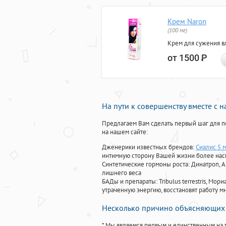
Крем Naron
(100 мг)
Крем для сужения в
от 1500
Р
На пути к совершенству вместе с 
Предлагаем Вам сделать первый шаг для п
на нашем сайте:
Дженерики известных брендов:
Сиалис 5 
интимную сторону Вашей жизни более на
Синтетические гормоны роста
: Динатроп, 
лишнего веса
БАДы и препараты:
Tribulus terrestris, М
утраченную энергию, восстановят работу мн
Несколько причино объясняющих 
* Мы являемся первым и единственным на 