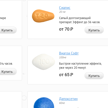
Сиалис
20 мг
мире
Самый долгоиграющий
препарат. Эффект до 36 часов.
от 70
Р
Купить
Купить
Виагра Софт
100мг
ть часов.
Быстрое наступление эффекта,
уже через 20 минут.
Купить
от 65
Р
Купить
Дапоксетин
60мг