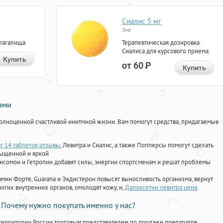
Сиалис 5 мг
5мг
лагалища
Терапевтическая дозировка
Сиалиса для курсового приема
Купить
от 60
Р
Купить
нами
олноценной счастливой инитмной жизни. Вам помогут средства, придагаемые
мг 14 таблеток отзывы
, Левитра и Сиалис, а также Попперсы помогут сделать
сыщенной и яркой
Ансомон и Гетропин добавят силы, энергии спортсменам и решат проблемы
ориамин Форте, Guarana и Экдистерон повысят выносливость организма, вернут
огих внутренних органов, омолодят кожу, и,
Дапоксетин левитра цена
.
Почему нужно покупать именно у нас?
территории России торговым представителем по продаже препаратов