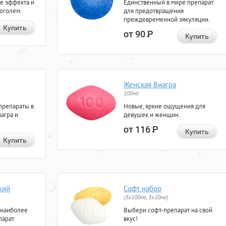
е эффекта и
Единственный в мире препарат
коголем.
для предотвращения
преждевременной эякуляции.
Купить
от 90
Р
Купить
Женская Виагра
100мг
препараты в
Новые, яркие ощущения для
агра и
девушек и женщин.
от 116
Р
Купить
Купить
кий
Софт набор
(3x100мг, 3x20мг)
 наиболее
Выбери софт-препарат на свой
арат.
вкус!