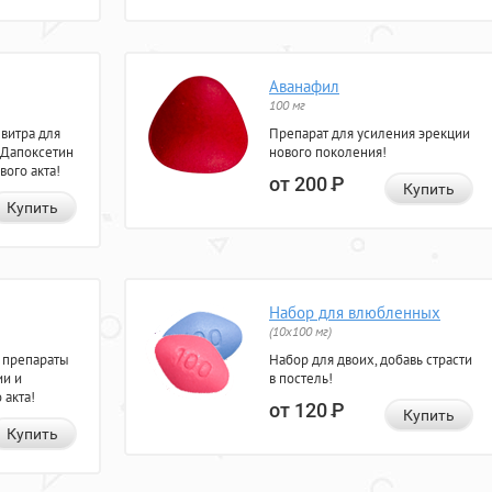
Аванафил
100 мг
евитра для
Препарат для усиления эрекции
 Дапоксетин
нового поколения!
вого акта!
от 200
Р
Купить
Купить
Набор для влюбленных
(10х100 мг)
 препараты
Набор для двоих, добавь страсти
ии и
в постель!
 акта!
от 120
Р
Купить
Купить