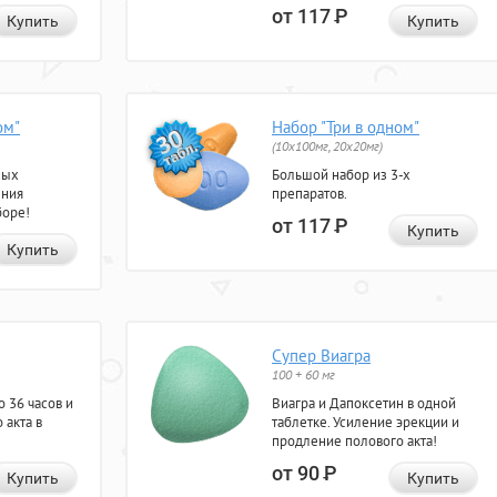
от 117
Р
Купить
Купить
ом"
Набор "Три в одном"
(10x100мг, 20x20мг)
ных
Большой набор из 3-х
ения
препаратов.
боре!
от 117
Р
Купить
Купить
Супер Виагра
100 + 60 мг
 36 часов и
Виагра и Дапоксетин в одной
 акта в
таблетке. Усиление эрекции и
продление полового акта!
от 90
Р
Купить
Купить