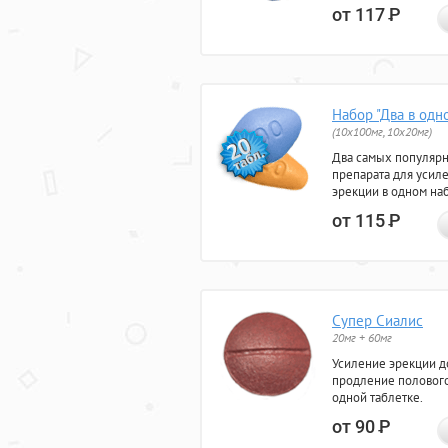
от 117
Р
Набор "Два в одн
(10x100мг, 10x20мг)
Два самых популяр
препарата для усил
эрекции в одном на
от 115
Р
Супер Сиалис
20мг + 60мг
Усиление эрекции до
продление полового
одной таблетке.
от 90
Р