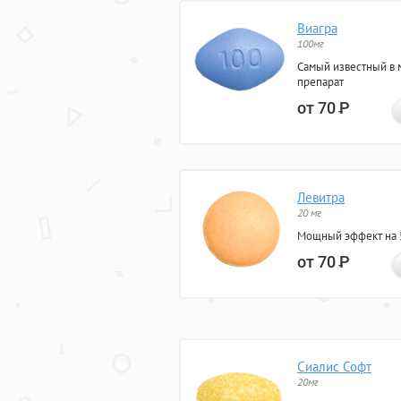
Виагра
100мг
Самый известный в 
препарат
от 70
Р
Левитра
20 мг
Мощный эффект на 5
от 70
Р
Сиалис Софт
20мг