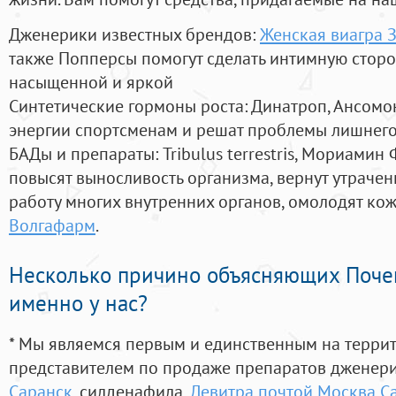
Дженерики известных брендов:
Женская виагра З
также Попперсы помогут сделать интимную стор
насыщенной и яркой
Синтетические гормоны роста
: Динатроп, Ансомо
энергии спортсменам и решат проблемы лишнего
БАДы и препараты:
Tribulus terrestris, Мориамин
повысят выносливость организма, вернут утрачен
работу многих внутренних органов, омолодят кожу
Волгафарм
.
Несколько причино объясняющих Поче
именно у нас?
* Мы являемся первым и единственным на терри
представителем по продаже препаратов дженер
Саранск
, силденафила
,
Левитра почтой Москва Са