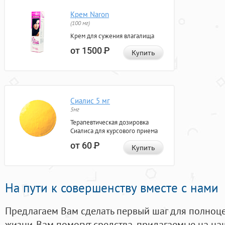
Крем Naron
(100 мг)
Крем для сужения влагалища
от 1500
Р
Купить
Сиалис 5 мг
5мг
Терапевтическая дозировка
Сиалиса для курсового приема
от 60
Р
Купить
На пути к совершенству вместе с нами
Предлагаем Вам сделать первый шаг для полноц
жизни. Вам помогут средства, придагаемые на на