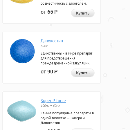
совместимость с алкоголем.
от 65
Р
Купить
Дапоксетин
60мг
Единственный в мире препарат
для предотвращения
преждевременной эякуляции.
от 90
Р
Купить
Super P-force
100мг + 60мг
Самые популярные препараты в
одной таблетке — Виагра и
Дапоксетин.