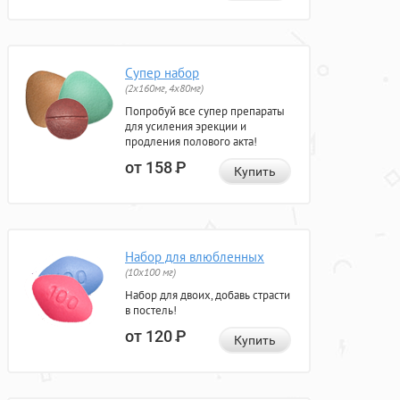
Супер набор
(2х160мг, 4х80мг)
Попробуй все супер препараты
для усиления эрекции и
продления полового акта!
от 158
Р
Купить
Набор для влюбленных
(10х100 мг)
Набор для двоих, добавь страсти
в постель!
от 120
Р
Купить