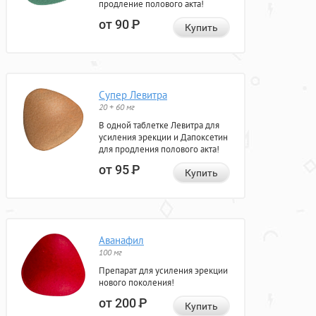
продление полового акта!
от 90
Р
Купить
Супер Левитра
20 + 60 мг
В одной таблетке Левитра для
усиления эрекции и Дапоксетин
для продления полового акта!
от 95
Р
Купить
Аванафил
100 мг
Препарат для усиления эрекции
нового поколения!
от 200
Р
Купить