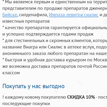
* Мы являемся первым и единственным на терри
представителем по продаже препаратов дженер
Бийске
, силденафила
,
Импаза левитра сиалис
и д
известных препаратов
* качество препаратов гарантируется официаль
и успешно подтверждается годами продаж
* для стестинельных и скромных клиентов, кото
название Виагра или Сиалис в аптеке вслух, под
анонимныого заказа любого препаратан на наше
* быстрая и удобная доставка курьером по Москве
же возможна доставка препаратов почтой России
классом
Покупать у нас выгодно
! каждому новому покупателю
СКИДКА 10%
- пос
последующие покупки