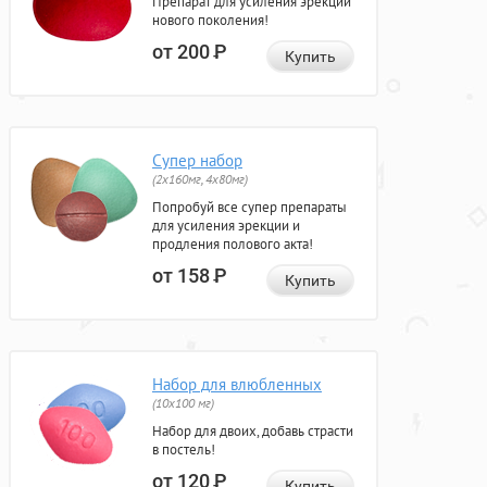
Препарат для усиления эрекции
нового поколения!
от 200
Р
Купить
Супер набор
(2х160мг, 4х80мг)
Попробуй все супер препараты
для усиления эрекции и
продления полового акта!
от 158
Р
Купить
Набор для влюбленных
(10х100 мг)
Набор для двоих, добавь страсти
в постель!
от 120
Р
Купить