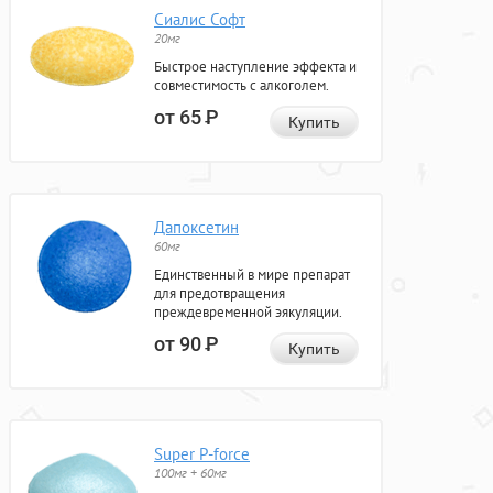
Сиалис Софт
20мг
Быстрое наступление эффекта и
совместимость с алкоголем.
от 65
Р
Купить
Дапоксетин
60мг
Единственный в мире препарат
для предотвращения
преждевременной эякуляции.
от 90
Р
Купить
Super P-force
100мг + 60мг