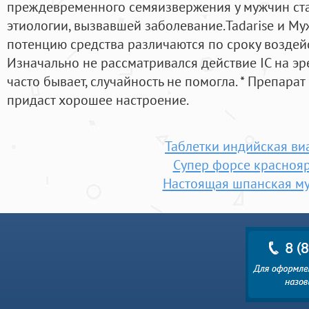
преждевременного семяизвержения у мужчин ста
этиологии, вызвавшей заболевание.Tadarise и М
потенцию средства различаются по сроку воздейс
Изначально не рассматривался действие IC на эре
часто бывает, случайность не помогла. * Препарат
придаст хорошее настроение.
Таблетки индийская ви
Супер форсе красноя
Настоящая шпанская м