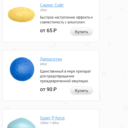
Сиалис Софт
20мг
Быстрое наступление эффекта и
совместимость с алкоголем.
от 65
Р
Купить
Дапоксетин
60мг
Единственный в мире препарат
для предотвращения
преждевременной эякуляции.
от 90
Р
Купить
Super P-force
100мг + 60мг