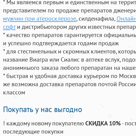
* Мы являемся первым и единственным на терри
представителем по продаже препаратов дженер
мужчин при атеросклерозе
, силденафила
,
Онлайн
софт
и дистрибьютором других известных препар
* качество препаратов гарантируется официаль
и успешно подтверждается годами продаж
* для стестинельных и скромных клиентов, кото
название Виагра или Сиалис в аптеке вслух, под
анонимныого заказа любого препаратан на наше
* быстрая и удобная доставка курьером по Москве
же возможна доставка препаратов почтой России
классом
Покупать у нас выгодно
! каждому новому покупателю
СКИДКА 10%
- пос
последующие покупки