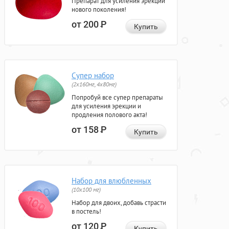
Препарат для усиления эрекции
нового поколения!
от 200
Р
Купить
Супер набор
(2х160мг, 4х80мг)
Попробуй все супер препараты
для усиления эрекции и
продления полового акта!
от 158
Р
Купить
Набор для влюбленных
(10х100 мг)
Набор для двоих, добавь страсти
в постель!
от 120
Р
Купить