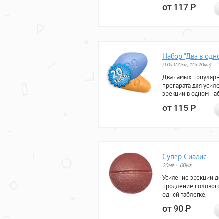
от 117
Р
Набор "Два в одн
(10x100мг, 10x20мг)
Два самых популяр
препарата для усил
эрекции в одном на
от 115
Р
Супер Сиалис
20мг + 60мг
Усиление эрекции до
продление полового
одной таблетке.
от 90
Р