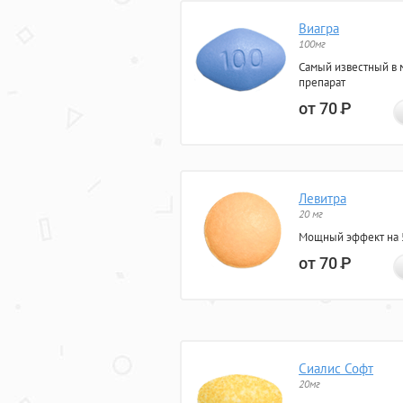
Виагра
100мг
Самый известный в 
препарат
от 70
Р
Левитра
20 мг
Мощный эффект на 5
от 70
Р
Сиалис Софт
20мг