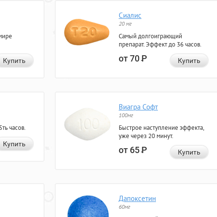
Сиалис
20 мг
мире
Самый долгоиграющий
препарат. Эффект до 36 часов.
от 70
Р
Купить
Купить
Виагра Софт
100мг
ть часов.
Быстрое наступление эффекта,
уже через 20 минут.
Купить
от 65
Р
Купить
Дапоксетин
60мг