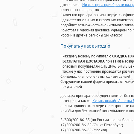
дженериков
Низкая цена приобрести виагр
известных препаратов
* качество препаратов гарантируется офи
* для стестинельных и скромных клиентов,
подойдет возможность анонимныого заказа
* быстрая и удобная доставка курьером по 
России в другие регионы 1м классом
Покупать у нас выгодно
! каждому новому покупателю
СКИДКА 10
!
БЕСПЛАТНАЯ ДОСТАВКА
при заказе товар
! оптовым покупателям СПЕЦИАЛЬНЫЕ цены
! так же у нас постоянно проводятся раз
Силденафила по очень выгодным ценам!
Cотрудники нашей фирмы прилагают макси
покупателей
доставка препаратов осуществляется без в
потенции, а так же
Купить онлайн Левитра
оплата принимаются через электронные пл
или Visa для бесплатной консультации в л
8
(800
)200-86-85
(
по России звонок беспла
+7
(800
)200-86-85
(
Санкт-Петербург)
+7
(800
)200-86-85
(
Москва)