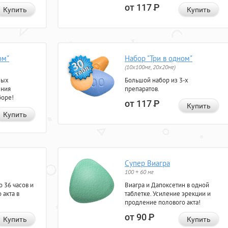
от 117
Р
Купить
Купить
ом"
Набор "Три в одном"
(10x100мг, 20x20мг)
ных
Большой набор из 3-х
ения
препаратов.
боре!
от 117
Р
Купить
Купить
Супер Виагра
100 + 60 мг
 36 часов и
Виагра и Дапоксетин в одной
 акта в
таблетке. Усиление эрекции и
продление полового акта!
от 90
Р
Купить
Купить