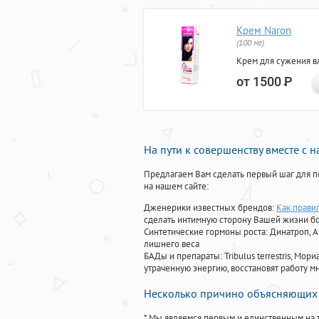
Крем Naron
(100 мг)
Крем для сужения в
от 1500
Р
На пути к совершенству вместе с 
Предлагаем Вам сделать первый шаг для п
на нашем сайте:
Дженерики известных брендов:
Как прави
сделать интимную сторону Вашей жизни б
Синтетические гормоны роста
: Динатроп, 
лишнего веса
БАДы и препараты:
Tribulus terrestris, М
утраченную энергию, восстановят работу мн
Несколько причино объясняющих 
* Мы являемся первым и единственным на 