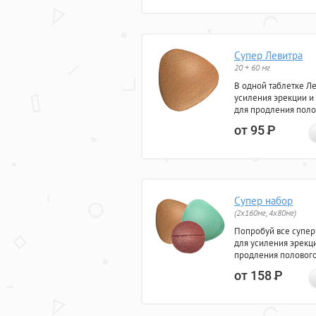
Супер Левитра
20 + 60 мг
В одной таблетке Л
усиления эрекции и
для продления поло
от 95
Р
Супер набор
(2х160мг, 4х80мг)
Попробуй все супер
для усиления эрекц
продления полового
от 158
Р