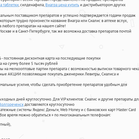
а таблетки
, силденафила
,
Виагра цена купить
и дистрибьютором других
циальным поставщиком препаратов и успешно подтверждается годами продаж
 которым трудно произнести название Виагра или Сиалис в аптеке вслух,
 любого препаратан на нашем сайте!
Москве и в Санкт-Петербурге, так же возможна доставка препаратов почтой
%
- постоянная дисконтная карта на последующие покупки
а на сумму более 5 тысяч рублей
 на мелкооптовые партии препарата с возможностью выписки товарного чек
личные АКЦИИ позволяющие покупать дженерики Левитры, Сиалиса и
мальные усилия, чтобы сделать приобретение препаратов удобным для
ыходных дней круглосуточно. Для VIP клиентов: Сиалис и другие препараты дл
 Волгореченск
доставляются круглосуточно
атежные системы Яндекс Деньги, Web Money и с банковских карт Master Card
юбое время можно обратиться
»
по многоканальным телефонам:
тный),