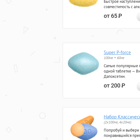
Быстрое наступлени
совместимость с ал
от 65
Р
Super P-force
100мг + 60мг
Самые популярные 
одной таблетке — Ви
Дапоксетин.
от 200
Р
Набор Классичес
(2x100мг, 4x20мг)
Попробуй и выбери
понравившийся преп