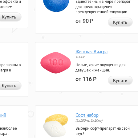
е эффекта и
Единственный в мире препарат
коголем.
для предотвращения
преждевременной эякуляции.
Купить
от 90
Р
Купить
Женская Виагра
100мг
препараты в
Новые, яркие ощущения для
агра и
девушек и женщин.
от 116
Р
Купить
Купить
кий
Софт набор
(3x100мг, 3x20мг)
 наиболее
Выбери софт-препарат на свой
арат.
вкус!