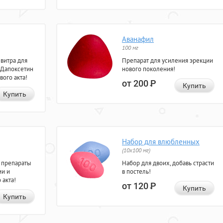
Аванафил
100 мг
евитра для
Препарат для усиления эрекции
 Дапоксетин
нового поколения!
вого акта!
от 200
Р
Купить
Купить
Набор для влюбленных
(10х100 мг)
 препараты
Набор для двоих, добавь страсти
ии и
в постель!
 акта!
от 120
Р
Купить
Купить