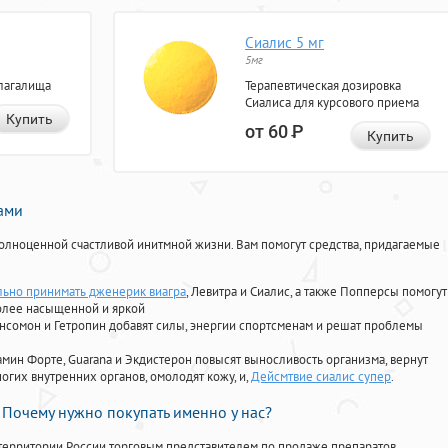
Сиалис 5 мг
5мг
лагалища
Терапевтическая дозировка
Сиалиса для курсового приема
Купить
от 60
Р
Купить
нами
олноценной счастливой инитмной жизни. Вам помогут средства, придагаемые
льно принимать дженерик виагра
, Левитра и Сиалис, а также Попперсы помогут
олее насыщенной и яркой
Ансомон и Гетропин добавят силы, энергии спортсменам и решат проблемы
ориамин Форте, Guarana и Экдистерон повысят выносливость организма, вернут
огих внутренних органов, омолодят кожу, и,
Дейсмтвие сиалис супер
.
Почему нужно покупать именно у нас?
территории России торговым представителем по продаже препаратов