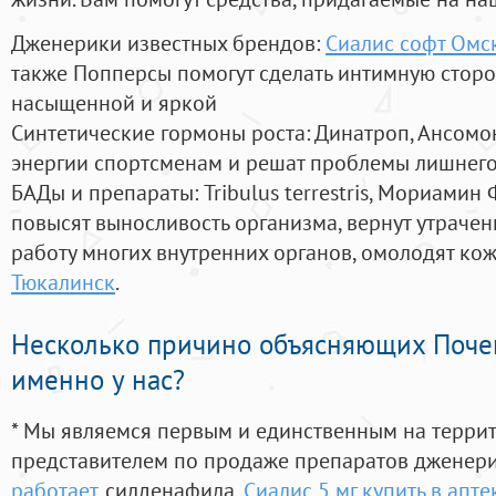
Дженерики известных брендов:
Сиалис софт Омс
также Попперсы помогут сделать интимную стор
насыщенной и яркой
Синтетические гормоны роста
: Динатроп, Ансомо
энергии спортсменам и решат проблемы лишнего
БАДы и препараты:
Tribulus terrestris, Мориамин
повысят выносливость организма, вернут утрачен
работу многих внутренних органов, омолодят кожу
Тюкалинск
.
Несколько причино объясняющих Поче
именно у нас?
* Мы являемся первым и единственным на терри
представителем по продаже препаратов дженер
работает
, силденафила
,
Сиалис 5 мг купить в апте