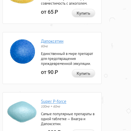
совместимость с алкоголем.
от 65
Р
Купить
Дапоксетин
60мг
Единственный в мире препарат
для предотвращения
преждевременной эякуляции.
от 90
Р
Купить
Super P-force
100мг + 60мг
Самые популярные препараты в
одной таблетке — Виагра и
Дапоксетин.