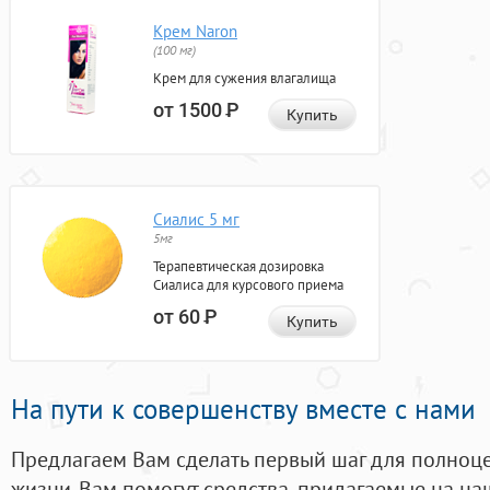
Крем Naron
(100 мг)
Крем для сужения влагалища
от 1500
Р
Купить
Сиалис 5 мг
5мг
Терапевтическая дозировка
Сиалиса для курсового приема
от 60
Р
Купить
На пути к совершенству вместе с нами
Предлагаем Вам сделать первый шаг для полноц
жизни. Вам помогут средства, придагаемые на на