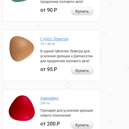
продление полового акта!
от 90
Р
Купить
Супер Левитра
20 + 60 мг
В одной таблетке Левитра для
усиления эрекции и Дапоксетин
для продления полового акта!
от 95
Р
Купить
Аванафил
100 мг
Препарат для усиления эрекции
нового поколения!
от 200
Р
Купить