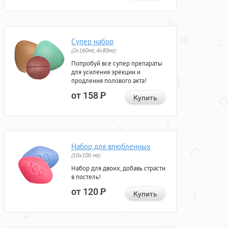
Супер набор
(2х160мг, 4х80мг)
Попробуй все супер препараты
для усиления эрекции и
продления полового акта!
от 158
Р
Купить
Набор для влюбленных
(10х100 мг)
Набор для двоих, добавь страсти
в постель!
от 120
Р
Купить