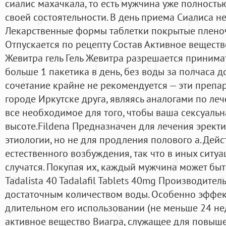
сиалис махачкала, то есть мужчина уже полностью
своей состоятельности. В день приема Сиалиса не
Лекарственные формы таблетки покрытые плено
Отпускается по рецепту Состав Активное веществ
Жевитра гель Гель Жевитра разрешается принимать
больше 1 пакетика в день, без воды за полчаса д
сочетание крайне не рекомендуется — эти препа
городе Иркутске друга, являясь аналогами по леч
все необходимое для того, чтобы ваша сексуальн
высоте.Fildena Предназначен для лечения эрек
этиологии, но не для продления полового а. Дей
естественного возбуждения, так что в иных ситу
случатся. Покупая их, каждый мужчина может быть
Tadalista 40 Tadalafil Tablets 40mg Производител
достаточным количеством воды. Особенно эффек
длительном его использовании (не меньше 24 нед
активное вещество Виагра, служащее для повыш