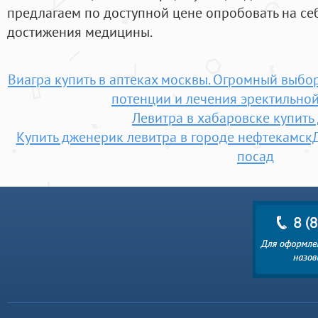
предлагаем по доступной цене опробовать на се
достижения медицины.
Виагра купить в аптеках москвы. Огромный выб
потенции и лечения эректильно
Левитра в хабаровске купить
Купить дженерик левитра в городе нефтекамскД
посад