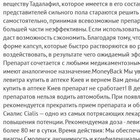
веществу Тадалафил, которое имеется в его сост
представителей сильного пола стараются решит
самостоятельно, принимая всевозможные препара
большей части неэффективны. Если использовать 
даст возможность сэкономить. Благодаря тому, ч
форме капсул, которые быстро растворяются во р
воздействовать, в результате чего ожидаемый эфф
Препарат сочетается с любыми медикаментозными
имеют аналогичное назначение.MoneyBack Мы ув
левитра купить в аптеке Киев и вернем Вам деньг
купить в аптеке Киев препарат не сработает! В д
препаратов нельзя водить автомобиль. При появ
рекомендуется прекратить прием препарата и об
Сиалис Cialis — одно из самых потрясающих лека
повышения потенции. Рекомендуемая доза - леви
более 80 мг в сутки. Время действия: Мы обеспе
виагры Смоленск анонимность и конфиденциальн