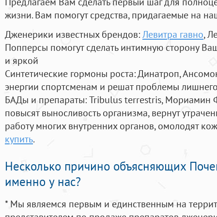
Предлагаем Вам сделать первый шаг для полноц
жизни. Вам помогут средства, придагаемые на на
Дженерики известных брендов:
Левитра гавно
, Л
Попперсы помогут сделать интимную сторону В
и яркой
Синтетические гормоны роста
: Динатроп, Ансомо
энергии спортсменам и решат проблемы лишнего
БАДы и препараты:
Tribulus terrestris, Мориамин
повысят выносливость организма, вернут утрачен
работу многих внутренних органов, омолодят кожу
купить
.
Несколько причино объясняющих Поче
именно у нас?
* Мы являемся первым и единственным на терри
представителем по продаже препаратов дженер