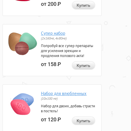
от 200
Р
Купить
Супер набор
(2х160мг, 4х80мг)
Попробуй все супер препараты
для усиления эрекции и
продления полового акта!
от 158
Р
Купить
Набор для влюбленных
(10х100 мг)
Набор для двоих, добавь страсти
в постель!
от 120
Р
Купить