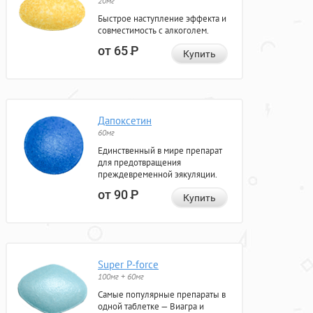
20мг
Быстрое наступление эффекта и
совместимость с алкоголем.
от 65
Р
Купить
Дапоксетин
60мг
Единственный в мире препарат
для предотвращения
преждевременной эякуляции.
от 90
Р
Купить
Super P-force
100мг + 60мг
Самые популярные препараты в
одной таблетке — Виагра и