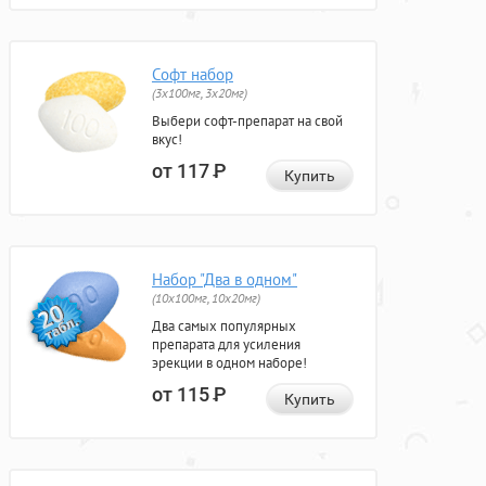
Софт набор
(3x100мг, 3x20мг)
Выбери софт-препарат на свой
вкус!
от 117
Р
Купить
Набор "Два в одном"
(10x100мг, 10x20мг)
Два самых популярных
препарата для усиления
эрекции в одном наборе!
от 115
Р
Купить