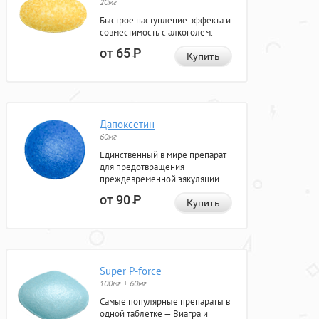
20мг
Быстрое наступление эффекта и
совместимость с алкоголем.
от 65
Р
Купить
Дапоксетин
60мг
Единственный в мире препарат
для предотвращения
преждевременной эякуляции.
от 90
Р
Купить
Super P-force
100мг + 60мг
Самые популярные препараты в
одной таблетке — Виагра и