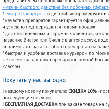
представителем по продаже препаратов дженер
мужчин быстрого действия без побочных эффект
Левитра Приаргунск
и дистрибьютором других из
* качество препаратов гарантируется официаль
и успешно подтверждается годами продаж
* для стестинельных и скромных клиентов, кото
название Виагра или Сиалис в аптеке вслух, под
анонимныого заказа любого препаратан на наше
* быстрая и удобная доставка курьером по Москве
же возможна доставка препаратов почтой России
классом
Покупать у нас выгодно
! каждому новому покупателю
СКИДКА 10%
- пос
последующие покупки
!
БЕСПЛАТНАЯ ДОСТАВКА
при заказе товара на с