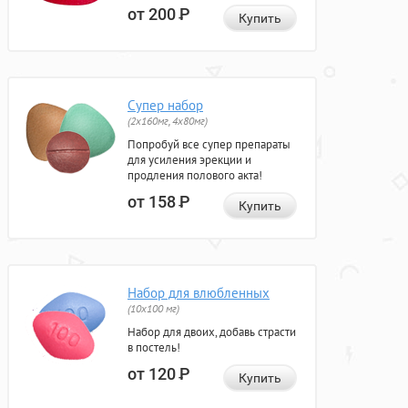
от 200
Р
Купить
Супер набор
(2х160мг, 4х80мг)
Попробуй все супер препараты
для усиления эрекции и
продления полового акта!
от 158
Р
Купить
Набор для влюбленных
(10х100 мг)
Набор для двоих, добавь страсти
в постель!
от 120
Р
Купить