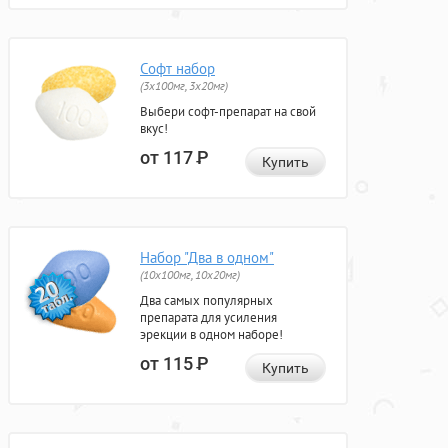
Софт набор
(3x100мг, 3x20мг)
Выбери софт-препарат на свой
вкус!
от 117
Р
Купить
Набор "Два в одном"
(10x100мг, 10x20мг)
Два самых популярных
препарата для усиления
эрекции в одном наборе!
от 115
Р
Купить