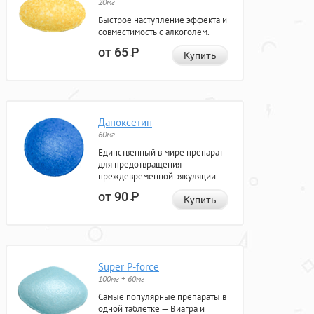
20мг
Быстрое наступление эффекта и
совместимость с алкоголем.
от 65
Р
Купить
Дапоксетин
60мг
Единственный в мире препарат
для предотвращения
преждевременной эякуляции.
от 90
Р
Купить
Super P-force
100мг + 60мг
Самые популярные препараты в
одной таблетке — Виагра и