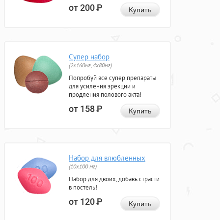
от 200
Р
Купить
Супер набор
(2х160мг, 4х80мг)
Попробуй все супер препараты
для усиления эрекции и
продления полового акта!
от 158
Р
Купить
Набор для влюбленных
(10х100 мг)
Набор для двоих, добавь страсти
в постель!
от 120
Р
Купить