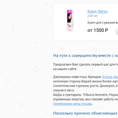
Крем Naron
(100 мг)
Крем для сужения в
от 1500
Р
На пути к совершенству вместе с 
Предлагаем Вам сделать первый шаг для п
на нашем сайте:
Дженерики известных брендов:
Купить дж
интимную сторону Вашей жизни более на
Синтетические гормоны роста
: Динатроп, 
лишнего веса
БАДы и препараты:
Tribulus terrestris, М
утраченную энергию, восстановят работу мн
применению цена отзывы
.
Несколько причино объясняющих 