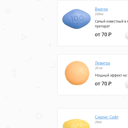
Виагра
100мг
Самый известный в 
препарат
от 70
Р
Левитра
20 мг
Мощный эффект на 5
от 70
Р
Сиалис Софт
20мг