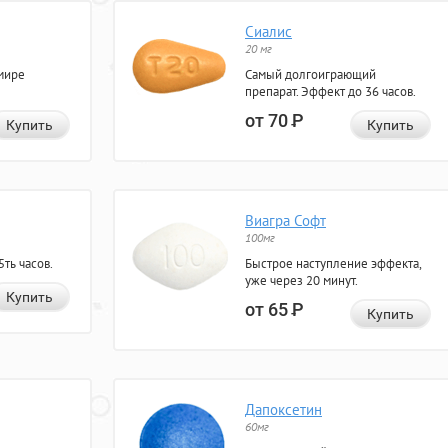
Сиалис
20 мг
мире
Самый долгоиграющий
препарат. Эффект до 36 часов.
от 70
Р
Купить
Купить
Виагра Софт
100мг
ть часов.
Быстрое наступление эффекта,
уже через 20 минут.
Купить
от 65
Р
Купить
Дапоксетин
60мг