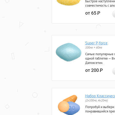
Быстрое наступлени
совместимость с ал
от 65
Р
Super P-force
100мг + 60мг
Самые популярные 
одной таблетке — Ви
Дапоксетин.
от 200
Р
Набор Классичес
(2x100мг, 4x20мг)
Попробуй и выбери
понравившийся преп