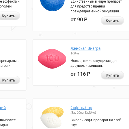
е эффекта и
Единственный в мире препарат
коголем.
для предотвращения
преждевременной эякуляции.
Купить
от 90
Р
Купить
Женская Виагра
100мг
препараты в
Новые, яркие ощущения для
агра и
девушек и женщин.
от 116
Р
Купить
Купить
кий
Софт набор
(3x100мг, 3x20мг)
 наиболее
Выбери софт-препарат на свой
арат.
вкус!