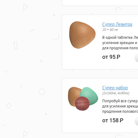
Супер Левитра
20 + 60 мг
В одной таблетке Л
усиления эрекции и
для продления поло
от 95
Р
Супер набор
(2х160мг, 4х80мг)
Попробуй все супер
для усиления эрекц
продления полового
от 158
Р