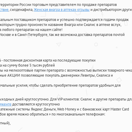
территории России торговым представителем по продаже препаратов
ствие
, силденафила
,
Женская виагра в аптеках отзывы
и дистрибьютором други
циальным поставщиком препаратов и успешно подтверждается годами продаж
 которым трудно произнести название Виагра или Сиалис в аптеке вслух,
 любого препаратан на нашем сайте!
Москве и в Санкт-Петербурге, так же возможна доставка препаратов почтой
%
- постоянная дисконтная карта на последующие покупки
а на сумму более 5 тысяч рублей
 на мелкооптовые партии препарата с возможностью выписки товарного чек
личные АКЦИИ позволяющие покупать дженерики Левитры, Сиалиса и
мальные усилия, чтобы сделать приобретение препаратов удобным для
ыходных дней круглосуточно. Для VIP клиентов: Сиалис и другие препараты дл
ымкенте
доставляются круглосуточно
атежные системы Яндекс Деньги, Web Money и с банковских карт Master Card
юбое время можно обратиться
»
по многоканальным телефонам:
тный),