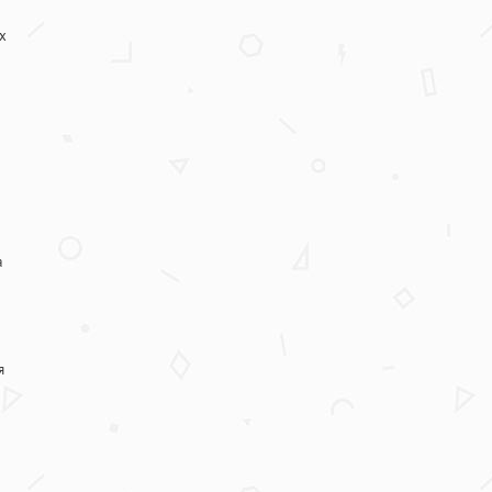
х
а
я