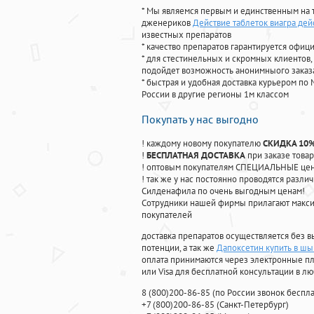
* Мы являемся первым и единственным на 
дженериков
Действие таблеток виагра дей
известных препаратов
* качество препаратов гарантируется офи
* для стестинельных и скромных клиентов,
подойдет возможность анонимныого заказа
* быстрая и удобная доставка курьером по 
России в другие регионы 1м классом
Покупать у нас выгодно
! каждому новому покупателю
СКИДКА 10
!
БЕСПЛАТНАЯ ДОСТАВКА
при заказе товар
! оптовым покупателям СПЕЦИАЛЬНЫЕ цены
! так же у нас постоянно проводятся раз
Силденафила по очень выгодным ценам!
Cотрудники нашей фирмы прилагают макси
покупателей
доставка препаратов осуществляется без в
потенции, а так же
Дапоксетин купить в ш
оплата принимаются через электронные пл
или Visa для бесплатной консультации в л
8
(800
)200-86-85
(
по России звонок беспла
+7
(800
)200-86-85
(
Санкт-Петербург)