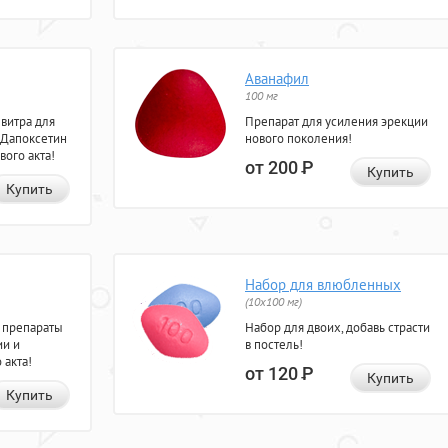
Аванафил
100 мг
евитра для
Препарат для усиления эрекции
 Дапоксетин
нового поколения!
вого акта!
от 200
Р
Купить
Купить
Набор для влюбленных
(10х100 мг)
 препараты
Набор для двоих, добавь страсти
ии и
в постель!
 акта!
от 120
Р
Купить
Купить