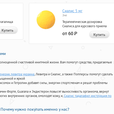
Сиалис 5 мг
5мг
лагалища
Терапевтическая дозировка
Сиалиса для курсового приема
Купить
от 60
Р
Купить
нами
олноценной счастливой инитмной жизни. Вам помогут средства, придагаемые
енерик левитра украина
, Левитра и Сиалис, а также Попперсы помогут сделать
сыщенной и яркой
Ансомон и Гетропин добавят силы, энергии спортсменам и решат проблемы
ориамин Форте, Guarana и Экдистерон повысят выносливость организма, вернут
огих внутренних органов, омолодят кожу, и,
Сиалис тадалафил инструкция по
Почему нужно покупать именно у нас?