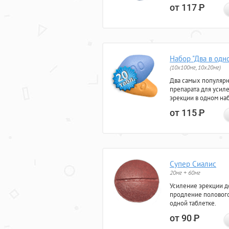
от 117
Р
Набор "Два в одн
(10x100мг, 10x20мг)
Два самых популяр
препарата для усил
эрекции в одном на
от 115
Р
Супер Сиалис
20мг + 60мг
Усиление эрекции до
продление полового
одной таблетке.
от 90
Р