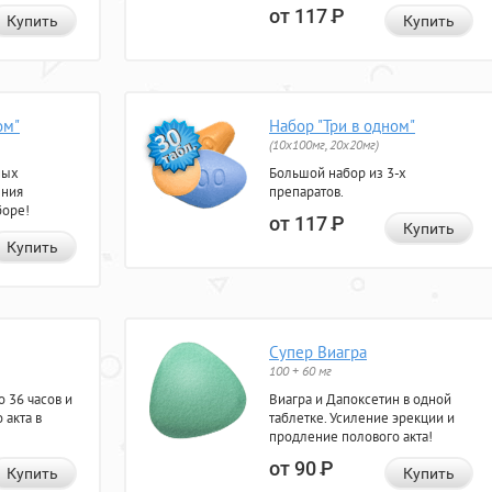
от 117
Р
Купить
Купить
ом"
Набор "Три в одном"
(10x100мг, 20x20мг)
ных
Большой набор из 3-х
ения
препаратов.
боре!
от 117
Р
Купить
Купить
Супер Виагра
100 + 60 мг
 36 часов и
Виагра и Дапоксетин в одной
 акта в
таблетке. Усиление эрекции и
продление полового акта!
от 90
Р
Купить
Купить