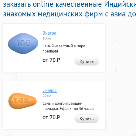
заказать online качественные Индийс
знакомых медицинских фирм с авиа дос
Виагра
100мг
Самый известный в мире
препарат
от 70
Р
Купить
Сиалис
20 мг
Самый долгоиграющий
препарат. Эффект до 36 часов.
от 70
Р
Купить