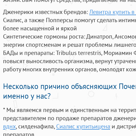
Дженерики известных брендов:
Левитра купить в
Сиалис, а также Попперсы помогут сделать инти
более насыщенной и яркой
Синтетические гормоны роста
: Динатроп, Ансомо
энергии спортсменам и решат проблемы лишнего
БАДы и препараты:
Tribulus terrestris, Мориамин
повысят выносливость организма, вернут утрачен
работу многих внутренних органов, омолодят кожу
Несколько причино объясняющих Поче
именно у нас?
* Мы являемся первым и единственным на терри
представителем по продаже препаратов дженер
вднх
, силденафила
,
Сиалис купитьицена
и дистри
препаратов