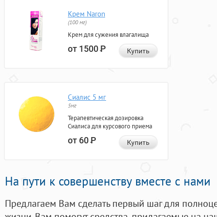
Крем Naron
(100 мг)
Крем для сужения влагалища
от 1500
Р
Купить
Сиалис 5 мг
5мг
Терапевтическая дозировка
Сиалиса для курсового приема
от 60
Р
Купить
На пути к совершенству вместе с нами
Предлагаем Вам сделать первый шаг для полноц
жизни. Вам помогут средства, придагаемые на на