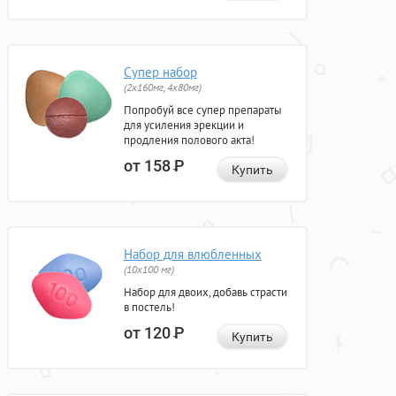
Супер набор
(2х160мг, 4х80мг)
Попробуй все супер препараты
для усиления эрекции и
продления полового акта!
от 158
Р
Купить
Набор для влюбленных
(10х100 мг)
Набор для двоих, добавь страсти
в постель!
от 120
Р
Купить