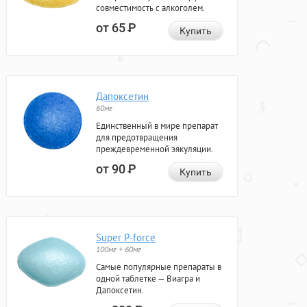
совместимость с алкоголем.
от 65
Р
Купить
Дапоксетин
60мг
Единственный в мире препарат
для предотвращения
преждевременной эякуляции.
от 90
Р
Купить
Super P-force
100мг + 60мг
Самые популярные препараты в
одной таблетке — Виагра и
Дапоксетин.