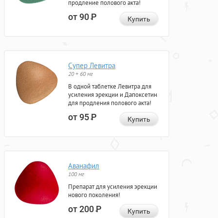
продление полового акта!
от 90
Р
Купить
Супер Левитра
20 + 60 мг
В одной таблетке Левитра для
усиления эрекции и Дапоксетин
для продления полового акта!
от 95
Р
Купить
Аванафил
100 мг
Препарат для усиления эрекции
нового поколения!
от 200
Р
Купить