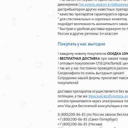
дженериков
Где купить виагру в Набереж
дистрибьютором других известных препар
* качество препаратов гарантируется офи
* для стестинельных и скромных клиентов,
подойдет возможность анонимныого заказа
* быстрая и удобная доставка курьером по 
России в другие регионы 1м классом
Покупать у нас выгодно
! каждому новому покупателю
СКИДКА 10
!
БЕСПЛАТНАЯ ДОСТАВКА
при заказе товар
! оптовым покупателям СПЕЦИАЛЬНЫЕ цены
! так же у нас постоянно проводятся раз
Силденафила по очень выгодным ценам!
Cотрудники нашей фирмы прилагают макси
покупателей
доставка препаратов осуществляется без в
потенции, а так же
Женский возбудитель к
оплата принимаются через электронные пл
или Visa для бесплатной консультации в л
8
(800
)200-86-85
(
по России звонок беспла
+7
(800
)200-86-85
(
Санкт-Петербург)
+7
(800
)200-86-85
(
Москва)