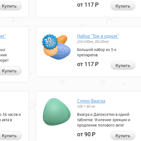
от 117
Р
Купить
Купить
ом"
Набор "Три в одном"
(10x100мг, 20x20мг)
ных
Большой набор из 3-х
ения
препаратов.
боре!
от 117
Р
Купить
Купить
Супер Виагра
100 + 60 мг
 36 часов и
Виагра и Дапоксетин в одной
 акта в
таблетке. Усиление эрекции и
продление полового акта!
от 90
Р
Купить
Купить