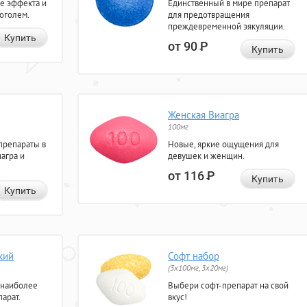
е эффекта и
Единственный в мире препарат
коголем.
для предотвращения
преждевременной эякуляции.
Купить
от 90
Р
Купить
Женская Виагра
100мг
препараты в
Новые, яркие ощущения для
агра и
девушек и женщин.
от 116
Р
Купить
Купить
кий
Софт набор
(3x100мг, 3x20мг)
 наиболее
Выбери софт-препарат на свой
арат.
вкус!