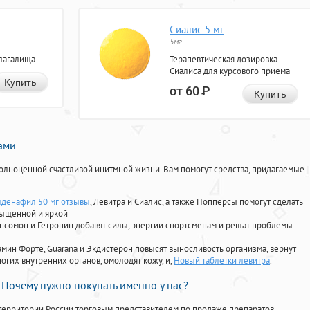
Сиалис 5 мг
5мг
лагалища
Терапевтическая дозировка
Сиалиса для курсового приема
Купить
от 60
Р
Купить
нами
олноценной счастливой инитмной жизни. Вам помогут средства, придагаемые
лденафил 50 мг отзывы
, Левитра и Сиалис, а также Попперсы помогут сделать
сыщенной и яркой
Ансомон и Гетропин добавят силы, энергии спортсменам и решат проблемы
ориамин Форте, Guarana и Экдистерон повысят выносливость организма, вернут
огих внутренних органов, омолодят кожу, и,
Новый таблетки левитра
.
Почему нужно покупать именно у нас?
территории России торговым представителем по продаже препаратов