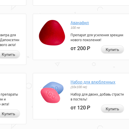
Аванафил
100 мг
евитра для
Препарат для усиления эрекции
 Дапоксетин
нового поколения!
вого акта!
от 200
Р
Купить
Купить
Набор для влюбленных
(10х100 мг)
 препараты
Набор для двоих, добавь страсти
ии и
в постель!
 акта!
от 120
Р
Купить
Купить