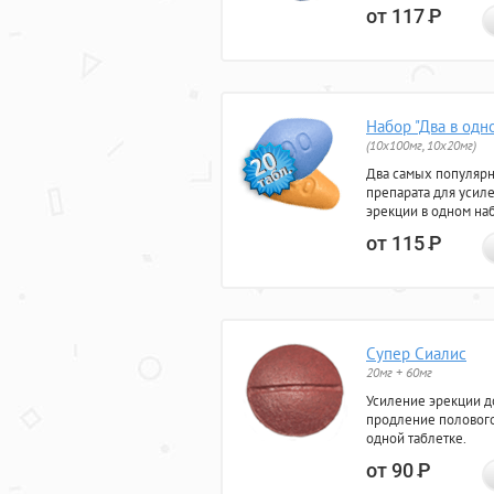
от 117
Р
Набор "Два в одн
(10x100мг, 10x20мг)
Два самых популяр
препарата для усил
эрекции в одном на
от 115
Р
Супер Сиалис
20мг + 60мг
Усиление эрекции до
продление полового
одной таблетке.
от 90
Р