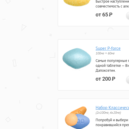
Быстрое наступлени
совместимость с ал
от 65
Р
Super P-force
100мг + 60мг
Самые популярные 
одной таблетке — Ви
Дапоксетин.
от 200
Р
Набор Классичес
(2x100мг, 4x20мг)
Попробуй и выбери
понравившийся преп