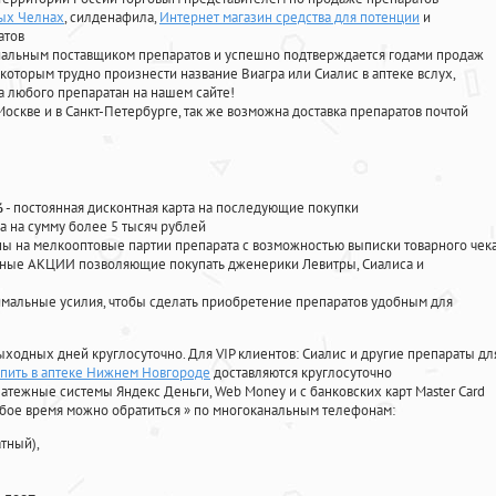
ных Челнах
, силденафила
,
Интернет магазин средства для потенции
и
атов
циальным поставщиком препаратов и успешно подтверждается годами продаж
 которым трудно произнести название Виагра или Сиалис в аптеке вслух,
 любого препаратан на нашем сайте!
Москве и в Санкт-Петербурге, так же возможна доставка препаратов почтой
%
- постоянная дисконтная карта на последующие покупки
а на сумму более 5 тысяч рублей
 на мелкооптовые партии препарата с возможностью выписки товарного чек
личные АКЦИИ позволяющие покупать дженерики Левитры, Сиалиса и
мальные усилия, чтобы сделать приобретение препаратов удобным для
ыходных дней круглосуточно. Для VIP клиентов: Сиалис и другие препараты дл
упить в аптеке Нижнем Новгороде
доставляются круглосуточно
атежные системы Яндекс Деньги, Web Money и с банковских карт Master Card
юбое время можно обратиться
»
по многоканальным телефонам:
тный),