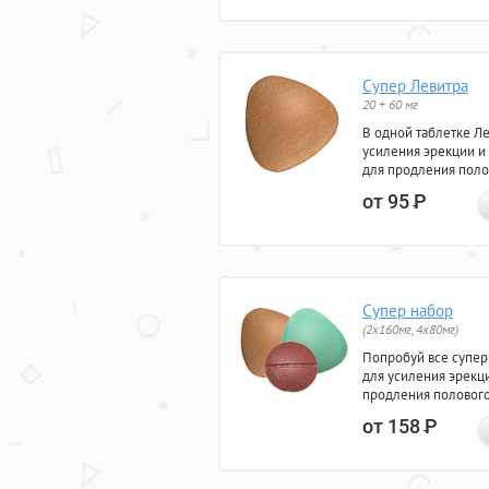
Супер Левитра
20 + 60 мг
В одной таблетке Л
усиления эрекции и
для продления поло
от 95
Р
Супер набор
(2х160мг, 4х80мг)
Попробуй все супер
для усиления эрекц
продления полового
от 158
Р