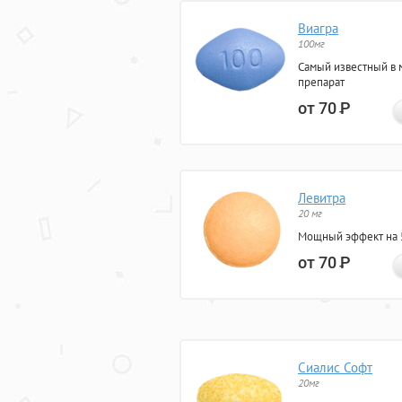
Виагра
100мг
Самый известный в 
препарат
от 70
Р
Левитра
20 мг
Мощный эффект на 5
от 70
Р
Сиалис Софт
20мг