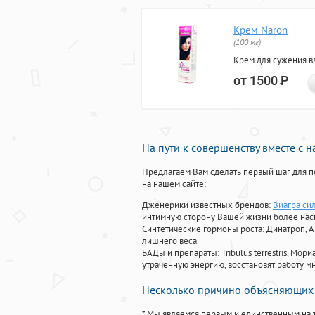
Крем Naron
(100 мг)
Крем для сужения в
от 1500
Р
На пути к совершенству вместе с 
Предлагаем Вам сделать первый шаг для п
на нашем сайте:
Дженерики известных брендов:
Виагра си
интимную сторону Вашей жизни более на
Синтетические гормоны роста
: Динатроп, 
лишнего веса
БАДы и препараты:
Tribulus terrestris, М
утраченную энергию, восстановят работу мн
Несколько причино объясняющих 
* Мы являемся первым и единственным на 