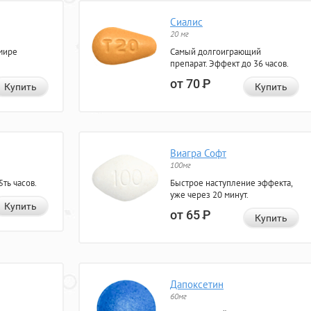
Сиалис
20 мг
мире
Самый долгоиграющий
препарат. Эффект до 36 часов.
от 70
Р
Купить
Купить
Виагра Софт
100мг
ть часов.
Быстрое наступление эффекта,
уже через 20 минут.
Купить
от 65
Р
Купить
Дапоксетин
60мг