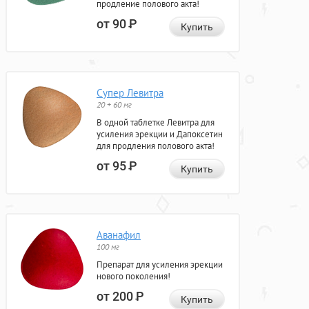
продление полового акта!
от 90
Р
Купить
Супер Левитра
20 + 60 мг
В одной таблетке Левитра для
усиления эрекции и Дапоксетин
для продления полового акта!
от 95
Р
Купить
Аванафил
100 мг
Препарат для усиления эрекции
нового поколения!
от 200
Р
Купить