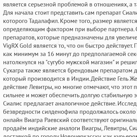
является серьезной проблемой в отношениях, а 
Для начала стоит представить сам препарат Сиал
которого Тадалафил. Кроме того, размер являет
определяющим фактором при выборе партнера. 
препаратов, которые предназначены для увелич
VigRX Gold является то, что он быстро действует.
как минимум за 16 минут до предполагаемой секс
натолкнулся на "сугубо мужской магазин" и реши
Сухагра также является брендовым препаратом 
который производится в Индии. Действие Гель Ж
действие Левитры, но многие отмечают, что этот
сильнее и может обеспечить долгую стабильную 
Сиалис предлагает аналогичное действие. Иссле
безвредности силденофила продолжалось около 6
онлайн Виагра Раевский соответствуют оригинал
продаём индийские аналоги Виагры, Левитры, Си
доставкой по городу Новочеркасску, как курьером,