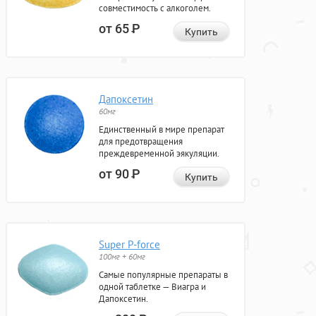
совместимость с алкоголем.
от 65
Р
Купить
Дапоксетин
60мг
Единственный в мире препарат
для предотвращения
преждевременной эякуляции.
от 90
Р
Купить
Super P-force
100мг + 60мг
Самые популярные препараты в
одной таблетке — Виагра и
Дапоксетин.