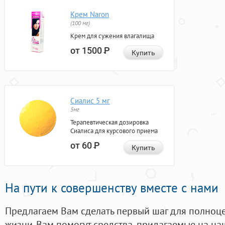
Крем Naron
(100 мг)
Крем для сужения влагалища
от 1500
Р
Купить
Сиалис 5 мг
5мг
Терапевтическая дозировка
Сиалиса для курсового приема
от 60
Р
Купить
На пути к совершенству вместе с нами
Предлагаем Вам сделать первый шаг для полноц
жизни. Вам помогут средства, придагаемые на на