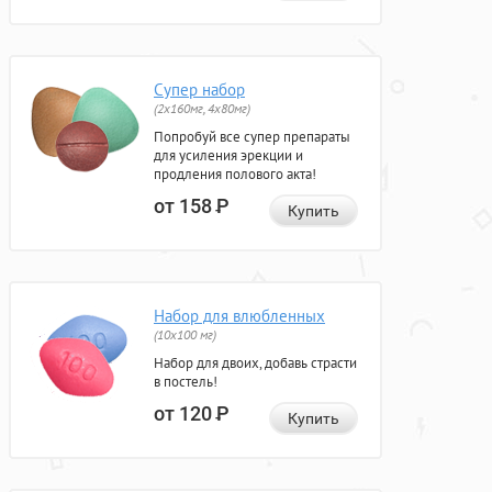
Супер набор
(2х160мг, 4х80мг)
Попробуй все супер препараты
для усиления эрекции и
продления полового акта!
от 158
Р
Купить
Набор для влюбленных
(10х100 мг)
Набор для двоих, добавь страсти
в постель!
от 120
Р
Купить