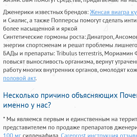
Дженерики известных брендов:
Женсая виагра ку
и Сиалис, а также Попперсы помогут сделать ин
более насыщенной и яркой
Синтетические гормоны роста
: Динатроп, Ансомо
энергии спортсменам и решат проблемы лишнего
БАДы и препараты:
Tribulus terrestris, Мориамин
повысят выносливость организма, вернут утрачен
работу многих внутренних органов, омолодят кожу
половой акт
.
Несколько причино объясняющих Поче
именно у нас?
* Мы являемся первым и единственным на терри
представителем по продаже препаратов дженер
100 мг
, силденафила
,
Careprost инструкция отзыв