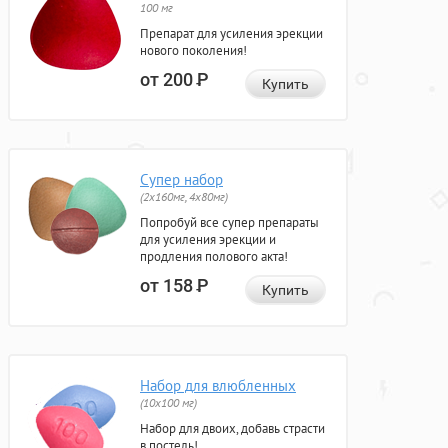
100 мг
Препарат для усиления эрекции
нового поколения!
от 200
Р
Купить
Супер набор
(2х160мг, 4х80мг)
Попробуй все супер препараты
для усиления эрекции и
продления полового акта!
от 158
Р
Купить
Набор для влюбленных
(10х100 мг)
Набор для двоих, добавь страсти
в постель!