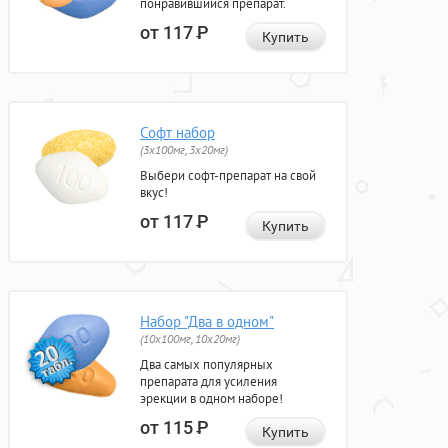
понравившийся препарат.
от 117
Р
Купить
Софт набор
(3x100мг, 3x20мг)
Выбери софт-препарат на свой
вкус!
от 117
Р
Купить
Набор "Два в одном"
(10x100мг, 10x20мг)
Два самых популярных
препарата для усиления
эрекции в одном наборе!
от 115
Р
Купить