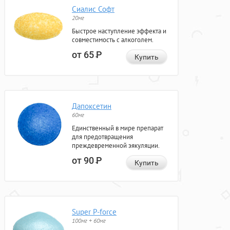
Сиалис Софт
20мг
Быстрое наступление эффекта и
совместимость с алкоголем.
от 65
Р
Купить
Дапоксетин
60мг
Единственный в мире препарат
для предотвращения
преждевременной эякуляции.
от 90
Р
Купить
Super P-force
100мг + 60мг