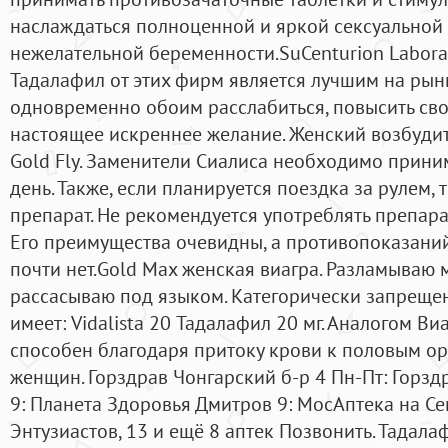
наслаждаться полноценной и яркой сексуальной 
нежелательной беременности.SuCenturion Labora
Тадалафил от этих фирм является лучшим на рын
одновременно обоим расслабиться, повысить сво
настоящее искреннее желание. Женский возбуди
Gold Fly. Заменители Сиалиса необходимо приним
день. Также, если планируется поездка за рулем, 
препарат. Не рекомендуется употреблять препарат
Его преимущества очевидны, а противопоказани
почти нет.Gold Max женская виагра. Разламываю м
рассасываю под языком. Категорически запрещен
имеет: Vidalista 20 Тадалафил 20 мг. Аналогом В
способен благодаря притоку крови к половым о
женщин. Горздрав Чонгарский б-р 4 Пн-Пт: Горз
9: Планета Здоровья Дмитров 9: МосАптека на Се
Энтузиастов, 13 и ещё 8 аптек Позвонить. Тадала