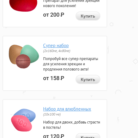
Препарат для усиления эрекции
нового поколения!
от 200
Р
Купить
Супер набор
(2х160мг, 4х80мг)
Попробуй все супер препараты
для усиления эрекции и
продления полового акта!
от 158
Р
Купить
Набор для влюбленных
(10х100 мг)
Набор для двоих, добавь страсти
в постель!
от 120
Р
Купить