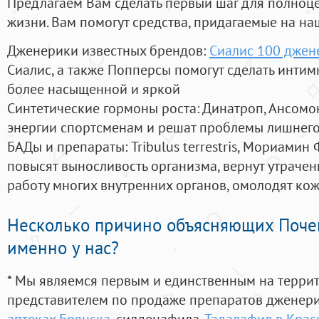
Предлагаем Вам сделать первый шаг для полноц
жизни. Вам помогут средства, придагаемые на на
Дженерики известных брендов:
Сиалис 100 джен
Сиалис, а также Попперсы помогут сделать инти
более насыщенной и яркой
Синтетические гормоны роста
: Динатроп, Ансомо
энергии спортсменам и решат проблемы лишнего
БАДы и препараты:
Tribulus terrestris, Мориамин
повысят выносливость организма, вернут утрачен
работу многих внутренних органов, омолодят кожу
Несколько причино объясняющих Поче
именно у нас?
* Мы являемся первым и единственным на терри
представителем по продаже препаратов дженер
аптеках Брянска
, силденафила
,
Тадалафил в Крас