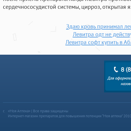
сердечнососудистой системы, цирроз, открытая я
Здаю кровь принимал ле
Левитра одт не действ
Левитра софт купить в А
«Моя Аптека» | Все права защищены
Интернет-магазин препаратов для повышения потенции “Моя аптека” 201