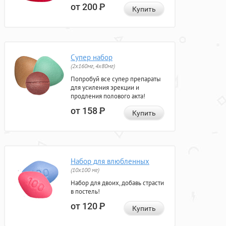
от 200
Р
Купить
Супер набор
(2х160мг, 4х80мг)
Попробуй все супер препараты
для усиления эрекции и
продления полового акта!
от 158
Р
Купить
Набор для влюбленных
(10х100 мг)
Набор для двоих, добавь страсти
в постель!
от 120
Р
Купить