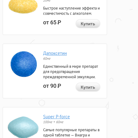
20мг
Быстрое наступление эффекта и
совместимость с алкоголем.
от 65
Р
Купить
Дапоксетин
60мг
Единственный в мире препарат
для предотвращения
преждевременной эякуляции.
от 90
Р
Купить
Super P-force
100мг + 60мг
Самые популярные препараты в
одной таблетке — Виагра и