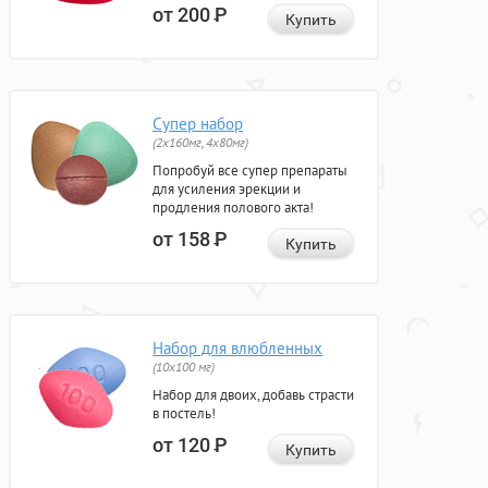
от 200
Р
Купить
Супер набор
(2х160мг, 4х80мг)
Попробуй все супер препараты
для усиления эрекции и
продления полового акта!
от 158
Р
Купить
Набор для влюбленных
(10х100 мг)
Набор для двоих, добавь страсти
в постель!
от 120
Р
Купить