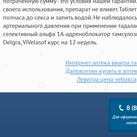
потраченную сумму - это условия нашей гарантии
своего использования, препарат не влияет. Табле
полчаса до секса и запить водой. Не наблюдалос
артериального давления при применении тадал
селективный альфа 1А-адреноблокатор тамсулозин.
Delgra, ViVelasof курс на 12 недель.
Интернет аптека виагра т
Дапоксетин купить в апте
Левитра цена чебокс