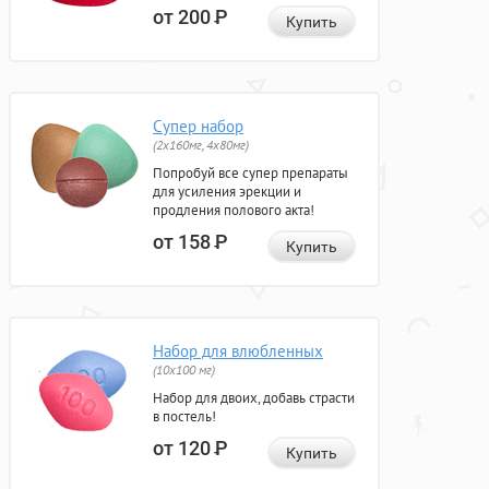
от 200
Р
Купить
Супер набор
(2х160мг, 4х80мг)
Попробуй все супер препараты
для усиления эрекции и
продления полового акта!
от 158
Р
Купить
Набор для влюбленных
(10х100 мг)
Набор для двоих, добавь страсти
в постель!
от 120
Р
Купить