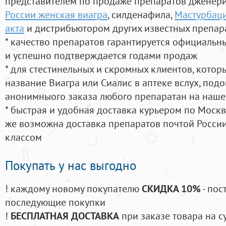
представителем по продаже препаратов дженер
России женская виагра
, силденафила
,
Мастурбаци
акта
и дистрибьютором других известных препар
* качество препаратов гарантируется официаль
и успешно подтверждается годами продаж
* для стестинельных и скромных клиентов, кото
название Виагра или Сиалис в аптеке вслух, под
анонимныого заказа любого препаратан на наше
* быстрая и удобная доставка курьером по Москве
же возможна доставка препаратов почтой России
классом
Покупать у нас выгодно
! каждому новому покупателю
СКИДКА 10%
- пос
последующие покупки
!
БЕСПЛАТНАЯ ДОСТАВКА
при заказе товара на с