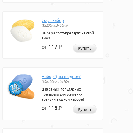
Софт набор
(3x100мг, 3x20мг)
Выбери софт-препарат на свой
вкус!
от 117
Р
Купить
Набор "Два в одном"
(10x100мг, 10x20мг)
Два самых популярных
препарата для усиления
эрекции в одном наборе!
от 115
Р
Купить