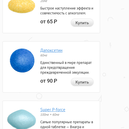
20мг
Быстрое наступление эффекта и
совместимость с алкоголем.
от 65
Р
Купить
Дапоксетин
60мг
Единственный в мире препарат
для предотвращения
преждевременной эякуляции.
от 90
Р
Купить
Super P-force
100мг + 60мг
Самые популярные препараты в
одной таблетке — Виагра и