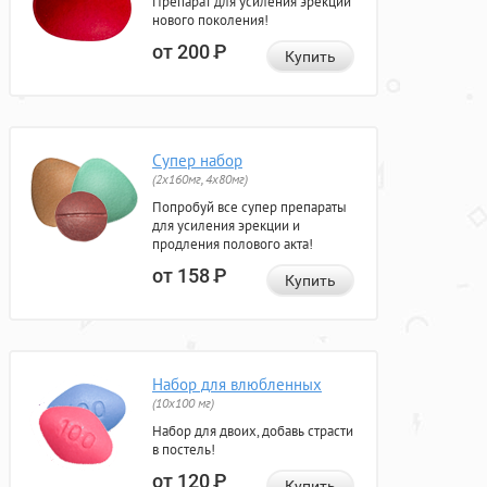
Препарат для усиления эрекции
нового поколения!
от 200
Р
Купить
Супер набор
(2х160мг, 4х80мг)
Попробуй все супер препараты
для усиления эрекции и
продления полового акта!
от 158
Р
Купить
Набор для влюбленных
(10х100 мг)
Набор для двоих, добавь страсти
в постель!
от 120
Р
Купить