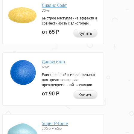
Сиалис Софт
20мг
Быстрое наступление эффекта и
совместимость с алкоголем.
от 65
Р
Купить
Дапоксетин
60мг
Единственный в мире препарат
для предотвращения
преждевременной эякуляции.
от 90
Р
Купить
Super P-force
100мг + 60мг