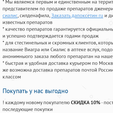
* Мы являемся первым и единственным на терри
представителем по продаже препаратов дженер
сиалис
, силденафила
,
Заказать дапоксетин ru
и д
известных препаратов
* качество препаратов гарантируется официаль
и успешно подтверждается годами продаж
* для стестинельных и скромных клиентов, кото
название Виагра или Сиалис в аптеке вслух, под
анонимныого заказа любого препаратан на наше
* быстрая и удобная доставка курьером по Москве
же возможна доставка препаратов почтой России
классом
Покупать у нас выгодно
! каждому новому покупателю
СКИДКА 10%
- пос
последующие покупки