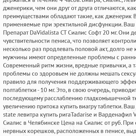
дженерики, чем они друг от друга отличаются, к
преимуществами обладают такие, как дженерик В
применяемые при эректильной дисфункции. Ваш т
Препарат DaVidalista CT Сиалис Софт 20 мг. Они 
чувствительности пениса, что позволяет контрол
несколько раз продлевать половой акт, долго не 
мужчины имеют определенные проблемы с ранни
Современный ритм жизни, вредные привычки, а 
проблемы со здоровьем не должны мешать сексу
правило для получения поддерживающего эффек
полтаблетки - 10 мг. Это, в свою очередь, привод
последующему расслаблению гладкомышечной тк
увеличению притока купить виагру таблетки. Ва
state левитра купить ригаTadarise и Варденафил 
Сиалис в Челябинске Цена на Сиалис от руб. При
нервных корешков, расположенных в пенисе, выд