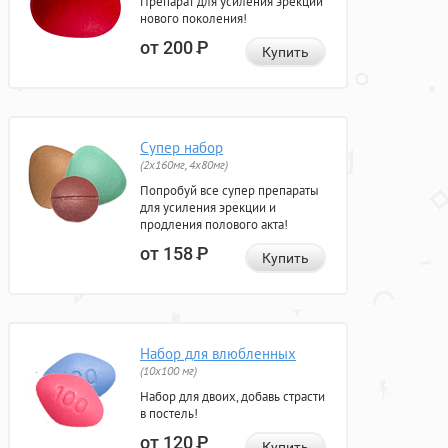
Препарат для усиления эрекции
нового поколения!
от 200
Р
Купить
Супер набор
(2х160мг, 4х80мг)
Попробуй все супер препараты
для усиления эрекции и
продления полового акта!
от 158
Р
Купить
Набор для влюбленных
(10х100 мг)
Набор для двоих, добавь страсти
в постель!
от 120
Р
Купить