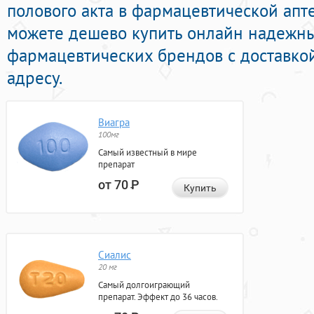
полового акта в фармацевтической апт
можете дешево купить онлайн надежн
фармацевтических брендов с доставко
адресу.
Виагра
100мг
Самый известный в мире
препарат
от 70
Р
Купить
Сиалис
20 мг
Самый долгоиграющий
препарат. Эффект до 36 часов.