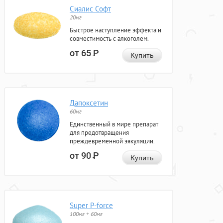
Сиалис Софт
20мг
Быстрое наступление эффекта и
совместимость с алкоголем.
от 65
Р
Купить
Дапоксетин
60мг
Единственный в мире препарат
для предотвращения
преждевременной эякуляции.
от 90
Р
Купить
Super P-force
100мг + 60мг