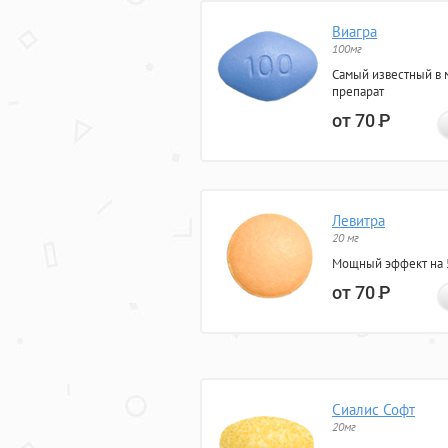
Виагра
100мг
Самый известный в 
препарат
от 70
Р
Левитра
20 мг
Мощный эффект на 5
от 70
Р
Сиалис Софт
20мг