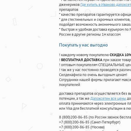
дженериков
Где купить в Иваново дапоксе
препаратов
* качество препаратов гарантируется офи
* для стестинельных и скромных клиентов,
подойдет возможность анонимныого заказа
* быстрая и удобная доставка курьером по 
России в другие регионы 1м классом
Покупать у нас выгодно
! каждому новому покупателю
СКИДКА 10
!
БЕСПЛАТНАЯ ДОСТАВКА
при заказе товар
! оптовым покупателям СПЕЦИАЛЬНЫЕ цены
! так же у нас постоянно проводятся раз
Силденафила по очень выгодным ценам!
Cотрудники нашей фирмы прилагают макси
покупателей
доставка препаратов осуществляется без в
потенции, а так же
Дапоксетин все цены
до
оплата принимаются через электронные пл
или Visa для бесплатной консультации в л
8
(800
)200-86-85
(
по России звонок беспла
+7
(800
)200-86-85
(
Санкт-Петербург)
+7
(800
)200-86-85
(
Москва)