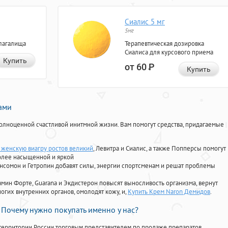
Сиалис 5 мг
5мг
лагалища
Терапевтическая дозировка
Сиалиса для курсового приема
Купить
от 60
Р
Купить
нами
олноценной счастливой инитмной жизни. Вам помогут средства, придагаемые
ь женскую виагру ростов великий
, Левитра и Сиалис, а также Попперсы помогут
олее насыщенной и яркой
Ансомон и Гетропин добавят силы, энергии спортсменам и решат проблемы
ориамин Форте, Guarana и Экдистерон повысят выносливость организма, вернут
огих внутренних органов, омолодят кожу, и,
Купить Крем Naron Демидов
.
Почему нужно покупать именно у нас?
территории России торговым представителем по продаже препаратов