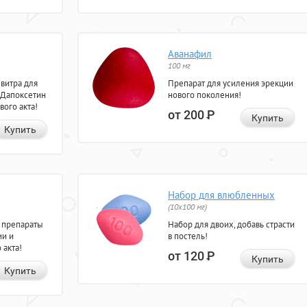
Аванафил
100 мг
евитра для
Препарат для усиления эрекции
 Дапоксетин
нового поколения!
вого акта!
от 200
Р
Купить
Купить
Набор для влюбленных
(10х100 мг)
 препараты
Набор для двоих, добавь страсти
ии и
в постель!
 акта!
от 120
Р
Купить
Купить