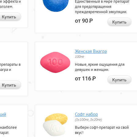
е эффекта и
Единственный в мире препарат
коголем.
для предотвращения
преждевременной эякуляции.
Купить
от 90
Р
Купить
Женская Виагра
100мг
препараты в
Новые, яркие ощущения для
агра и
девушек и женщин.
от 116
Р
Купить
Купить
кий
Софт набор
(3x100мг, 3x20мг)
 наиболее
Выбери софт-препарат на свой
арат.
вкус!