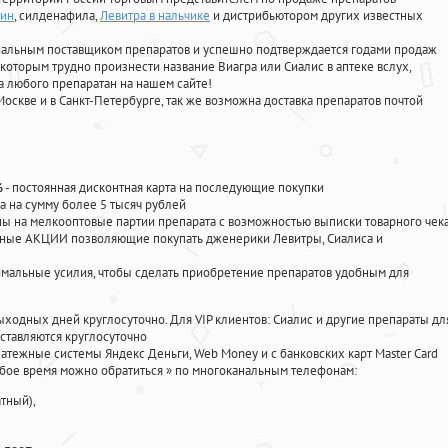
тин
, силденафила
,
Левитра в нальчике
и дистрибьютором других известных
циальным поставщиком препаратов и успешно подтверждается годами продаж
 которым трудно произнести название Виагра или Сиалис в аптеке вслух,
 любого препаратан на нашем сайте!
Москве и в Санкт-Петербурге, так же возможна доставка препаратов почтой
%
- постоянная дисконтная карта на последующие покупки
а на сумму более 5 тысяч рублей
 на мелкооптовые партии препарата с возможностью выписки товарного чек
личные АКЦИИ позволяющие покупать дженерики Левитры, Сиалиса и
мальные усилия, чтобы сделать приобретение препаратов удобным для
ыходных дней круглосуточно. Для VIP клиентов: Сиалис и другие препараты дл
ставляются круглосуточно
атежные системы Яндекс Деньги, Web Money и с банковских карт Master Card
юбое время можно обратиться
»
по многоканальным телефонам:
тный),