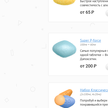
Быстрое наступлени
совместимость с ал
от 65
Р
Super P-force
100мг + 60мг
Самые популярные 
одной таблетке — Ви
Дапоксетин.
от 200
Р
Набор Классичес
(2x100мг, 4x20мг)
Попробуй и выбери
понравившийся преп