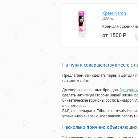
Крем Naron
(100 мг)
Крем для сужения в
от 1500
Р
На пути к совершенству вместе с 
Предлагаем Вам сделать первый шаг для п
на нашем сайте:
Дженерики известных брендов:
Где купит
сделать интимную сторону Вашей жизни б
Синтетические гормоны роста
: Динатроп, 
лишнего веса
БАДы и препараты:
Tribulus terrestris, М
утраченную энергию, восстановят работу мн
Несколько причино объясняющих 
* Мы являемся первым и единственным на 