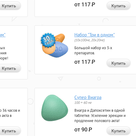
от 117
Р
Купить
Купить
ом"
Набор "Три в одном"
(10x100мг, 20x20мг)
ных
Большой набор из 3-х
ения
препаратов.
боре!
от 117
Р
Купить
Купить
Супер Виагра
100 + 60 мг
 36 часов и
Виагра и Дапоксетин в одной
 акта в
таблетке. Усиление эрекции и
продление полового акта!
от 90
Р
Купить
Купить