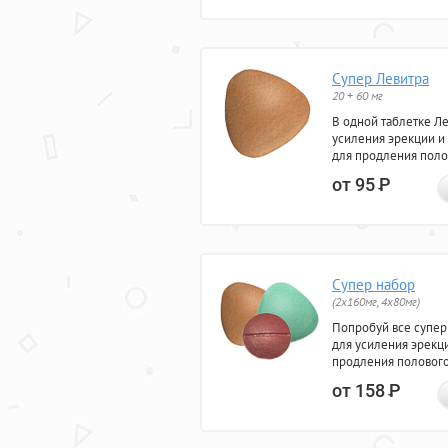
Супер Левитра
20 + 60 мг
В одной таблетке Л
усиления эрекции и
для продления поло
от 95
Р
Супер набор
(2х160мг, 4х80мг)
Попробуй все супер
для усиления эрекц
продления полового
от 158
Р