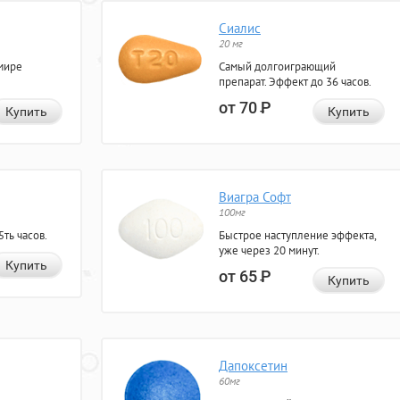
Сиалис
20 мг
мире
Самый долгоиграющий
препарат. Эффект до 36 часов.
от 70
Р
Купить
Купить
Виагра Софт
100мг
ть часов.
Быстрое наступление эффекта,
уже через 20 минут.
Купить
от 65
Р
Купить
Дапоксетин
60мг