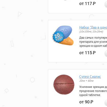
от 117
Р
Набор "Два в одн
(10x100мг, 10x20мг)
Два самых популяр
препарата для усил
эрекции в одном на
от 115
Р
Супер Сиалис
20мг + 60мг
Усиление эрекции до
продление полового
одной таблетке.
от 90
Р